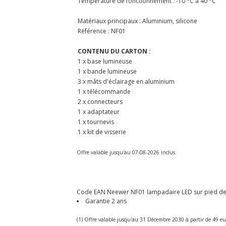
Température de fonctionnement : -10 °C à 40 °C
Matériaux principaux : Aluminium, silicone
Référence : NF01
CONTENU DU CARTON :
1 x base lumineuse
1 x bande lumineuse
3 x mâts d'éclairage en aluminium
1 x télécommande
2 x connecteurs
1 x adaptateur
1 x tournevis
1 x kit de visserie
Offre valable jusqu'au 07-08-2026 inclus.
Code EAN Neewer NF01 lampadaire LED sur pied de 15
Garantie 2 ans
(1) Offre valable jusqu'au 31 Décembre 2030 à partir de 49 eu