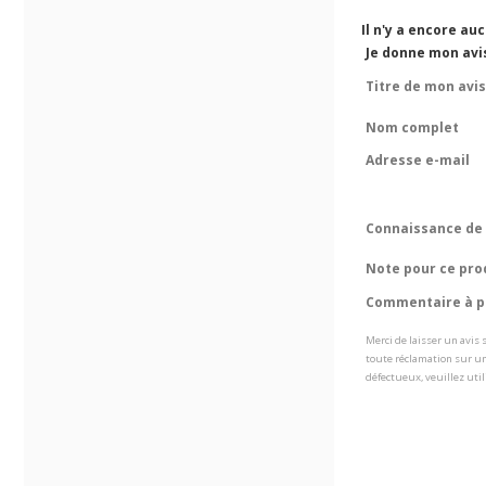
Il n'y a encore au
Je donne mon avi
Titre de mon avis
Nom complet
Adresse e-mail
Connaissance de 
Note pour ce pro
Commentaire à pr
Merci de laisser un avis
toute réclamation sur un
défectueux, veuillez util