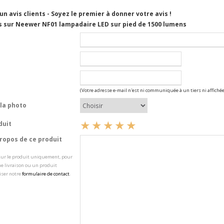
cun avis clients - Soyez le premier à donner votre avis !
s sur Neewer NF01 lampadaire LED sur pied de 1500 lumens
(Votre adresse e-mail n'est ni communiquée à un tiers ni affichée
la photo
duit
opos de ce produit
 sur le produit uniquement, pour
e livraison ou un produit
iser notre
formulaire de contact
.