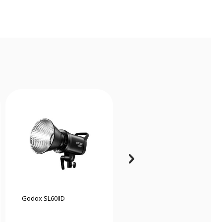
Godox SL60IID
Godox Litemons LP600R
panneau LED RGB 60W -
Blanc