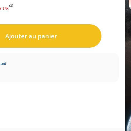
(2)
a 84x
Ajouter au panier
cant