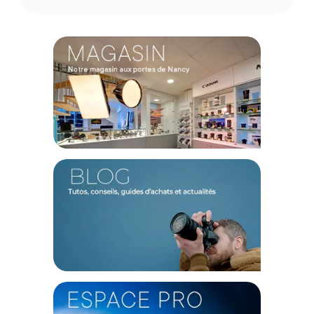
CONTENU DU CARTON :
1 X Newell Batterie EN-EL3e
Offre valable jusqu'au 07-08-2026 inclus.
Code EAN Newell Batterie EN-EL3e :
5907489641241
Garantie 3 ans
(1) Sous réserve d'éligibilité.
(2) Nombre de points Fidélité estimés, hors remises au panier, basé
sur le prix TTC en €, les points seront effectivement calculés dans le
panier.