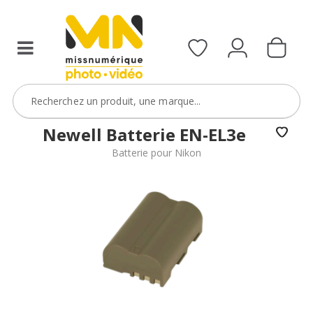
reflex,
compact,
bridge
ou
étanche)
avec
le
code
Newell Batterie EN-EL3e
BoitierBatterie5
Batterie pour Nikon
VOIR L'OFFRE