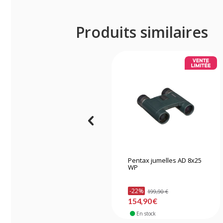
Produits similaires
Pentax jumelles AD 8x25
WP
-22%
199,90 €
154,90 €
En stock