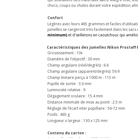
chocs, coups ou chutes durant votre expédition afin d
Confort
Légères avec leurs 465 grammes et faciles d'utilisati
jumelles se rangeront très facilement dans les sac
minimum)
et
d'œilletons en caoutchouc qui amélior
Caractéristiques des jumelles Nikon Prostaff P
Grossissement : 10x
Diamètre de l’objectif : 30 mm
Champ angulaire (réel/degrés) : 6.6
Champ angulaire (apparent/degrés): 59.9
Champ linéaire perçu à 1000 m : 115 m
Pupille de sortie : 3.0 mm
Luminosité relative : 9
Dégagement oculaire : 15.4 mm
Distance minimale de mise au point : 2.5 m
Réglage de l’écart inter pupillaire : 56-72 mm
Poids : 465 g
Longueur x largeur : 130 x 125 mm
Contenu du carton :