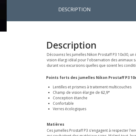
DESCRIPTION
Description
Découvrez les jumelles Nikon Prostaff P3 10x30, un 
vision élargi idéal pour l'observation des animaux
durant vos excursions quelles que soient les condi
Points forts des jumelles Nikon Prostaff P3 10x
Lentilles et prismes à traitement multicouches
Champ de vision élargie de
62,9°
Conception étanche
Confortable
Verres écologiques
Matières
Ces jumelles Prostaff P3 s'engagent à respecter l'
qui souhaitent des matériaux sains. Malgré tout, leu