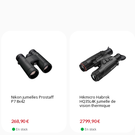
Nikon jumelles Prostaff
Hikmicro Habrok
P7 8x42
HQ35L4K jumelle de
vision thermique
268,90 €
2799,90 €
En stock
En stock