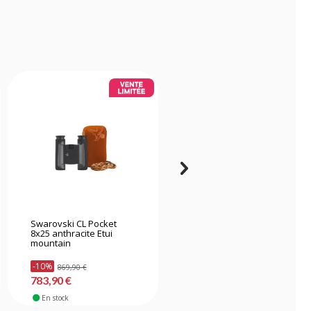
Swarovski CL Pocket
Swarovski NL Pure 10x52
8x25 anthracite Etui
vert
mountain
-10%
869,90 €
3149,90 €
783,90 €
En stock
En stock