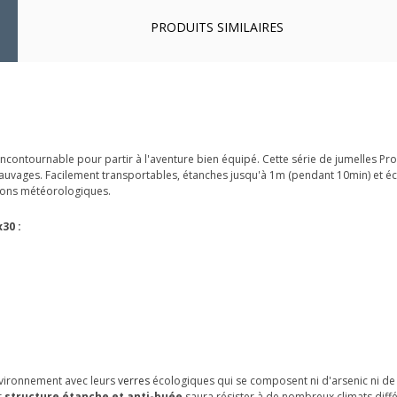
PRODUITS SIMILAIRES
incontournable pour partir à l'aventure bien équipé. Cette série de jumelles P
 sauvages. Facilement transportables, étanches jusqu'à 1m (pendant 10min) et
tions météorologiques.
30 :
environnement avec leurs
verres
écologiques qui se composent ni d'arsenic ni de
r
structure étanche et anti-buée
saura résister à de nombreux climats diffé