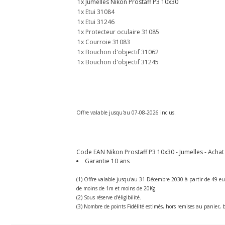
1x Jumelles Nikon Prostaff P3 10x30
1x Etui 31084
1x Etui 31246
1x Protecteur oculaire 31085
1x Courroie 31083
1x Bouchon d'objectif 31062
1x Bouchon d'objectif 31245
Offre valable jusqu'au 07-08-2026 inclus.
Code EAN Nikon Prostaff P3 10x30 - Jumelles - Achat 
Garantie 10 ans
(1) Offre valable jusqu'au 31 Décembre 2030 à partir de 49 eu
de moins de 1m et moins de 20Kg.
(2) Sous réserve d'éligibilité.
(3) Nombre de points Fidélité estimés, hors remises au panier, b