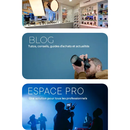
même de capter le moindre détail, aussi infime soit-il, même
dans la pénombre !
Couverture AF de 90%
La couverture d’autofocus ultra-large est efficiente sur 90 %
du cadre. Ainsi, même les sujets situés sur les bords de
l’image sont facilement détectés et les prises de vue
réalisées en position verticale sont d'une précision
chirurgicale. L'AF en faible lumière fonctionne jusqu’à -6 IL
(avec un objectif f/2 ou plus lumineux).
Rafale à 14 images/s
La prise de vue en continu est assurée à 14 images/s, ce qui
vous permet de l'utiliser en photo de sport sans aucun
problème.
Stabilité
Le système de réduction de vibration (VR) optique sur 5 axes
intégré corrige le bougé de l’appareil dans 5 directions pour
des photos nettes et des vidéos stables.
Viseur 3.690.000 points