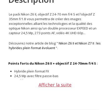
Le pack Nikon Z6 II, objectif Z 24-70 mm f/4 S et l'objectif Z
35mm f/1.8 vous permettra de créer des images
exceptionnelles alliant les technologies et la qualité des
optique Nikon ainsi qu'un double processeur EXPEED et un
capteur 24,5 Mp, 273 points AF, vidéo 4K UHD 60p...
Découvrez notre article de blog "
Nikon Z6 II et Nikon Z7 II : les
hybrides plein format évoluent
".
Points forts du Nikon Z6 II + objectif Z 24-70mm f/4 S :
Hybride plein format FX
24,5 Mp avec filtre passe-bas
Double processeur EXPEED
Afficher la suite
Double slot carte mémoire
ISO 100 à 51 200
273 points AF
Rafale 14 images/s
Ecran tactile inclinable 3,2"
Vidéo 4K UHD 40p