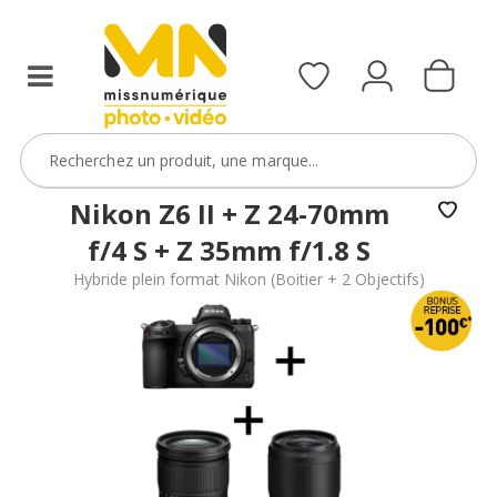
Nikon Z6 II + Z 24-70mm
f/4 S + Z 35mm f/1.8 S
Hybride plein format Nikon (Boitier + 2 Objectifs)