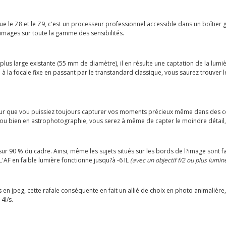
e le Z8 et le Z9, c'est un processeur professionnel accessible dans un boîtier 
images sur toute la gamme des sensibilités.
lus large existante (55 mm de diamètre), il en résulte une captation de la lumièr
 la focale fixe en passant par le transtandard classique, vous saurez trouver l
our que vou puissiez toujours capturer vos moments précieux même dans des c
hy ou bien en astrophotographie, vous serez à même de capter le moindre détail,
 sur 90 % du cadre. Ainsi, même les sujets situés sur les bords de l?image sont f
 L'AF en faible lumière fonctionne jusqu?à -6 IL
(avec un objectif f/2 ou plus lumin
s en jpeg, cette rafale conséquente en fait un allié de choix en photo animaliè
4I/s.