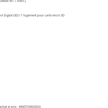
patible WT-7 A/B/C)
re Digital (SD) / 1 logement pour carte micro SD
chat et prix :
4960759920034