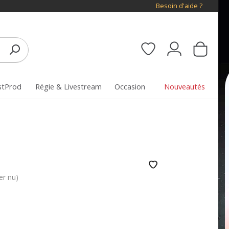
Besoin d'aide ?
stProd
Régie & Livestream
Occasion
Nouveautés
er nu)