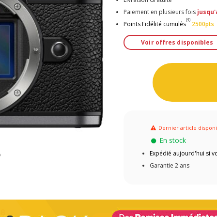
Paiement en plusieurs fois
jusqu'
(3)
Points Fidélité cumulés
2500pts
Voir offres disponibles
Dernier article dispon
En stock
Expédié aujourd'hui si
Garantie 2 ans