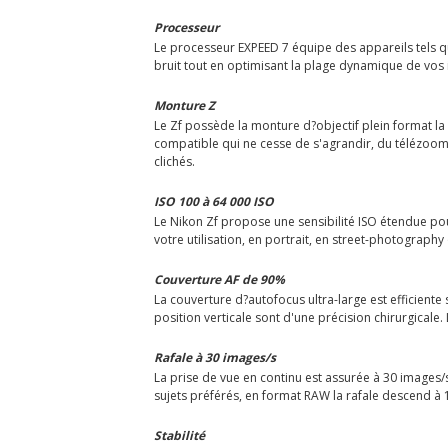
Processeur
Le processeur EXPEED 7 équipe des appareils tels qu
bruit tout en optimisant la plage dynamique de vos 
Monture Z
Le Zf possède la monture d?objectif plein format la p
compatible qui ne cesse de s'agrandir, du télézoom à
clichés.
ISO 100 à 64 000 ISO
Le Nikon Zf propose une sensibilité ISO étendue p
votre utilisation, en portrait, en street-photograp
Couverture AF de 90%
La couverture d?autofocus ultra-large est efficiente
position verticale sont d'une précision chirurgicale.
Rafale à 30 images/s
La prise de vue en continu est assurée à 30 images/
sujets préférés, en format RAW la rafale descend à 1
Stabilité