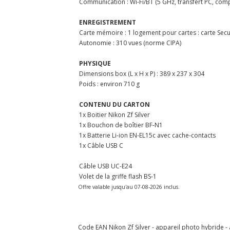
Communication : Wi-Fi/BT (5 GHz, transfert PC, com
ENREGISTREMENT
Carte mémoire : 1 logement pour cartes : carte Secu
Autonomie : 310 vues (norme CIPA)
PHYSIQUE
Dimensions box (L x H x P) : 389 x 237 x 304
Poids : environ 710 g
CONTENU DU CARTON
1x Boitier Nikon Zf Silver
1x Bouchon de boîtier BF-N1
1x Batterie Li-ion EN-EL15c avec cache-contacts
1x Câble USB C
Câble USB UC-E24
Volet de la griffe flash BS-1
Offre valable jusqu'au 07-08-2026 inclus.
Code EAN Nikon Zf Silver - appareil photo hybride - a