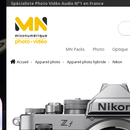
Spécialiste Photo Vidéo Audio N°1 en France
avec le code
BoitierBatterie5
VOIR L'OFFRE
MN Packs
Photo
Optique
Accueil
›
Appareil photo
›
Appareil photo hybride
›
Nikon