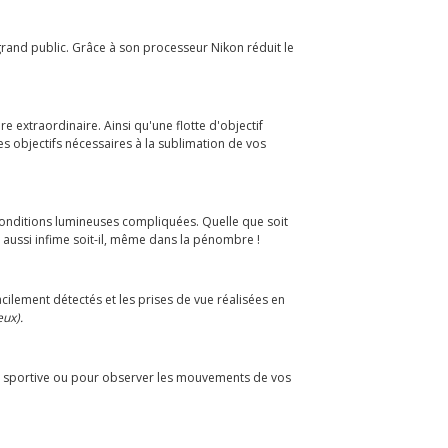
grand public. Grâce à son processeur Nikon réduit le
e extraordinaire. Ainsi qu'une flotte d'objectif
es objectifs nécessaires à la sublimation de vos
onditions lumineuses compliquées. Quelle que soit
 aussi infime soit-il, même dans la pénombre !
acilement détectés et les prises de vue réalisées en
eux).
re, sportive ou pour observer les mouvements de vos