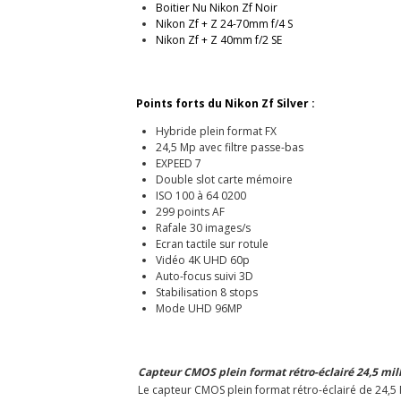
Boitier Nu Nikon Zf Noir
Nikon Zf + Z 24-70mm f/4 S
Nikon Zf + Z 40mm f/2 SE
Points forts du Nikon Zf Silver :
Hybride plein format FX
24,5 Mp avec filtre passe-bas
EXPEED 7
Double slot carte mémoire
ISO 100 à 64 0200
299 points AF
Rafale 30 images/s
Ecran tactile sur rotule
Vidéo 4K UHD 60p
Auto-focus suivi 3D
Stabilisation 8 stops
Mode UHD 96MP
Capteur CMOS plein format rétro-éclairé 24,5 mill
Le capteur CMOS plein format rétro-éclairé de 24,5