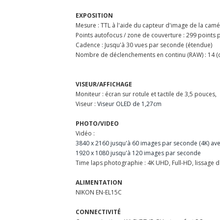
EXPOSITION
Mesure : TTL à l'aide du capteur d'image de la caméra
Points autofocus / zone de couverture : 299 points p
Cadence : Jusqu'à 30 vues par seconde (étendue)
Nombre de déclenchements en continu (RAW) : 14 (c
VISEUR/AFFICHAGE
Moniteur : écran sur rotule et tactile de 3,5 pouces,
Viseur :
Viseur OLED de 1,27cm
PHOTO/VIDEO
Vidéo :
3840 x 2160 jusqu'à 60 images par seconde (4K) a
1920 x 1080 jusqu'à 120 images par seconde
Time laps photographie : 4K UHD, Full-HD, lissage d
ALIMENTATION
NIKON EN-EL15C
CONNECTIVITÉ