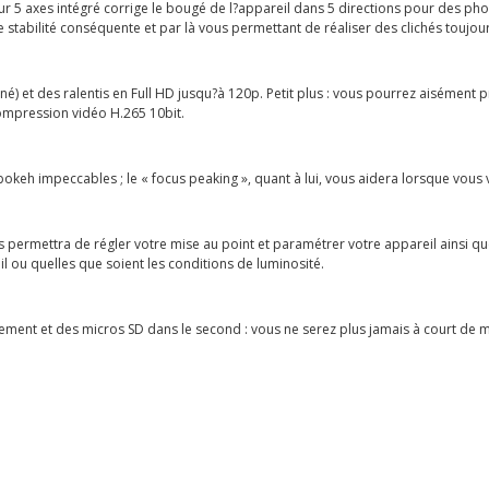
ur 5 axes intégré corrige le bougé de l?appareil dans 5 directions pour des pho
stabilité conséquente et par là vous permettant de réaliser des clichés toujour
né) et des ralentis en Full HD jusqu?à 120p. Petit plus : vous pourrez aisémen
ompression vidéo H.265 10bit.
bokeh impeccables ; le « focus peaking », quant à lui, vous aidera lorsque vous
ous permettra de régler votre mise au point et paramétrer votre appareil ainsi 
il ou quelles que soient les conditions de luminosité.
gement et des micros SD dans le second : vous ne serez plus jamais à court de 