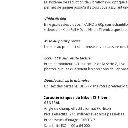
Le système de réduction de vibration (VR) optique s
permet de gagner jusqu'à 8 stops vous assurant une 
Vidéo 4K 60p
Enregistrez des vidéos 4K/UHD à 60p (sur échantillo
vidéos en 4K ou Full HD. Le Nikon Zf embarque la c
Mise au point précise
La mise au point est silencieuse et vous assure des 
Ecran LCD sur rotule tactile
Premier moniteur ACL sur rotule de la série Z, il v
photos, quelles que soient les positions de l'appare
Double slot carte mémoire
Utilisez des cartes SD UHS-II dans votre premier lo
Caractéristiques du Nikon Zf Silver :
GENERAL
Angle de champ effectif : format FX Nikon
Pixels effectifs : 24,5 millions avec filtre passe-bas
Processeurs d'image : EXPEED 7
Sensibilité ISO : 100 à 64 000