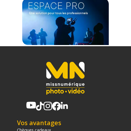
Code EAN Nisi Adaptateur S6 Objectif Sigma 14-24mm F/2.8 :
6972949371180
Garantie 2 ans
(1) Offre valable jusqu'au 31 Décembre 2030 à partir de 49 euros
d'achat, sur la base d'une expédition Chronopost 24H vers un point
relais situé en France continentale uniquement, valable uniquement
sur les produits de moins de 1m et moins de 20Kg.
(2) Sous réserve d'éligibilité.
(3) Nombre de points Fidélité estimés, hors remises au panier, basé
sur le prix TTC en €, les points seront effectivement calculés dans le
panier.
Vos avantages
Chèques cadeaux