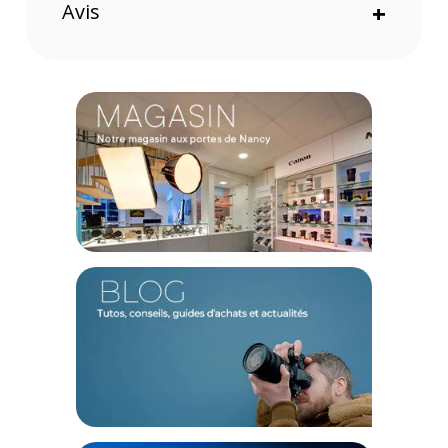
Avis
+
filtres 150x150mm et 150x170mm
Idéal pour les photographes de paysages utilisant un
ultra grand angle
Permet de rendre le porte-filtre S6 compatible avec
d'autres objectifs grâce à des adaptateurs
interchangeables
Caractéristiques de Nisi Adaptateur S6 Objectif Sigma
14-24mm F/2.8
GENERAL
Modèle : Adaptateur S6 Objectif Sigma 14-24mm F/2.8
Marque : Nisi
Référence : nisifr0175
TECHNIQUE
Matériaux : Alliage d'Aluminium Revêtement :
Noir / Black
Filetage pour filtre : 150 mm
CONTENU DU CARTON :
1 X Nisi Adaptateur S6 Objectif
Sigma 14-24mm F/2.8
Offre valable jusqu'au 08-08-2026 inclus.