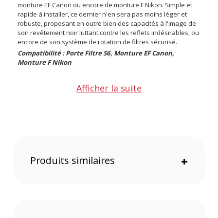
monture EF Canon ou encore de monture F Nikon. Simple et
rapide à installer, ce dernier n'en sera pas moins léger et
robuste, proposant en outre bien des capacités à l'image de
son revêtement noir luttant contre les reflets indésirables, ou
encore de son système de rotation de filtres sécurisé.
Compatibilité : Porte Filtre S6, Monture EF Canon,
Monture F Nikon
Points Forts de Nisi Adaptateur S6 Objectif Sigma 14-
Afficher la suite
24mm F/2.8
Construit en aluminium aéronautique de haute qualité,
usiné avec précision CNC
Revêtement noir mat qui minimise les reflets indésirables
Conçu spécifiquement pour l'objectif Sigma 14-24mm
F/2.8 DG HSM Art
Nécessite le porte-filtre S6 pour fonctionner (vendu
Produits similaires
+
séparément)
Intègre deux molettes pour ajuster la rotation du filtre
polarisant CPL
Permet une installation et un retrait rapide sans enlever
l'objectif
Vignetage léger uniquement lors d'une rotation à 45°
Compatible avec les filtres circulaires S6, idéal pour les