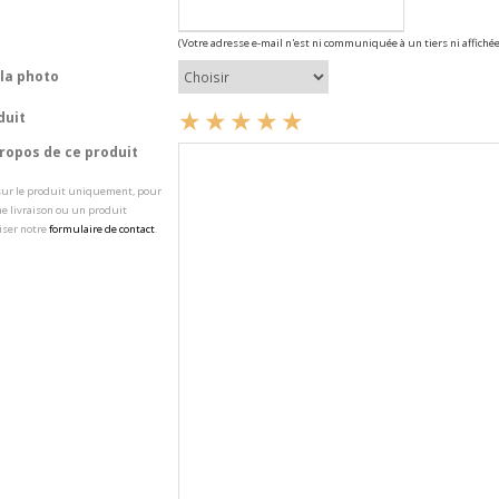
(Votre adresse e-mail n'est ni communiquée à un tiers ni affichée
la photo
duit
opos de ce produit
 sur le produit uniquement, pour
e livraison ou un produit
iser notre
formulaire de contact
.