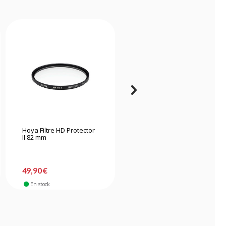
Hoya Filtre HD Protector
Hoya filtre Protector
II 82 mm
FUSION One Next 67mm
49,90 €
24,90 €
En stock
En stock