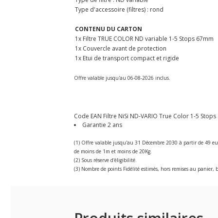
Type d'accessoire (filtres) : rond
CONTENU DU CARTON
1x Filtre TRUE COLOR ND variable 1-5 Stops 67mm
1x Couvercle avant de protection
1x Etui de transport compact et rigide
Offre valable jusqu'au 06-08-2026 inclus.
Code EAN Filtre NiSi ND-VARIO True Color 1-5 Stops 6
Garantie 2 ans
(1) Offre valable jusqu'au 31 Décembre 2030 à partir de 49 eu
de moins de 1m et moins de 20Kg.
(2) Sous réserve d'éligibilité.
(3) Nombre de points Fidélité estimés, hors remises au panier, b