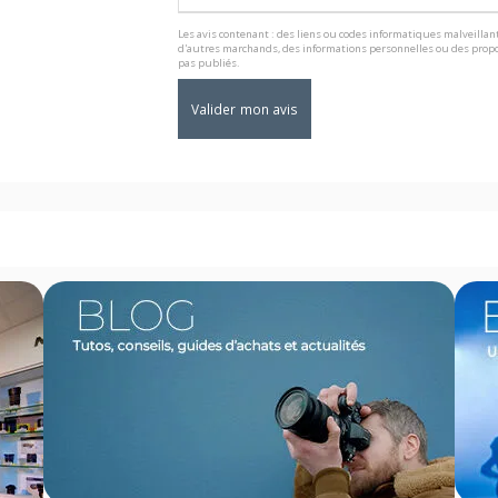
Les avis contenant : des liens ou codes informatiques malveillant
d'autres marchands, des informations personnelles ou des propo
pas publiés.