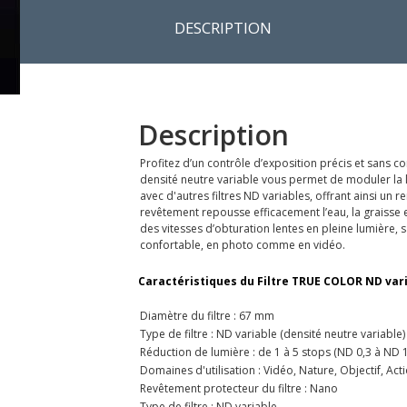
DESCRIPTION
Description
Profitez d’un contrôle d’exposition précis et sans 
densité neutre variable vous permet de moduler la lu
avec d'autres filtres ND variables, offrant ainsi un
revêtement repousse efficacement l’eau, la graisse e
des vitesses d’obturation lentes en pleine lumière, 
confortable, en photo comme en vidéo.
Caractéristiques du Filtre TRUE COLOR ND vari
Diamètre du filtre : 67 mm
Type de filtre : ND variable (densité neutre variable)
Réduction de lumière : de 1 à 5 stops (ND 0,3 à ND 1
Domaines d'utilisation : Vidéo, Nature, Objectif, Act
Revêtement protecteur du filtre : Nano
Type de filtre : ND variable