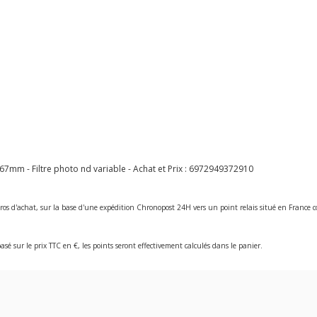
7mm - Filtre photo nd variable - Achat et Prix :
6972949372910
ros d'achat, sur la base d'une expédition Chronopost 24H vers un point relais situé en Franc
asé sur le prix TTC en €, les points seront effectivement calculés dans le panier.