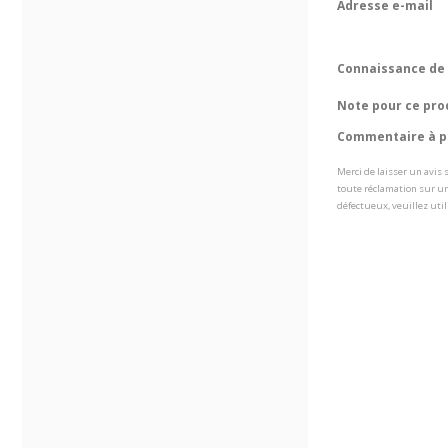
Adresse e-mail
Connaissance de 
Note pour ce pro
Commentaire à pr
Merci de laisser un avis
toute réclamation sur un
défectueux, veuillez util