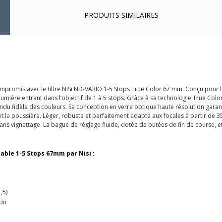
PRODUITS SIMILAIRES
compromis avec le filtre NiSi ND-VARIO 1-5 Stops True Color 67 mm. Conçu pour le
mière entrant dans l’objectif de 1 à 5 stops. Grâce à sa technologie True Color
 rendu fidèle des couleurs. Sa conception en verre optique haute résolution gara
t la poussière. Léger, robuste et parfaitement adapté aux focales à partir de 3
sans vignettage. La bague de réglage fluide, dotée de butées de fin de course, e
able 1-5 Stops 67mm par Nisi :
,5)
ion