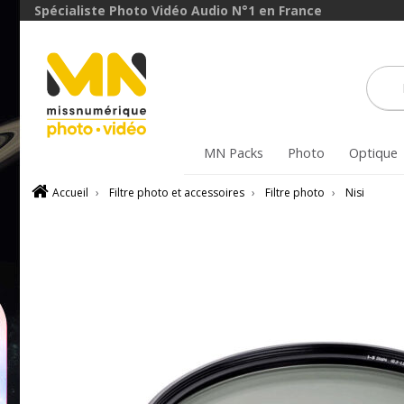
avec le code
Spécialiste Photo Vidéo Audio N°1 en France
ObjectifFiltre5
VOIR L'OFFRE
MN Packs
Photo
Optique
Accueil
›
Filtre photo et accessoires
›
Filtre photo
›
Nisi