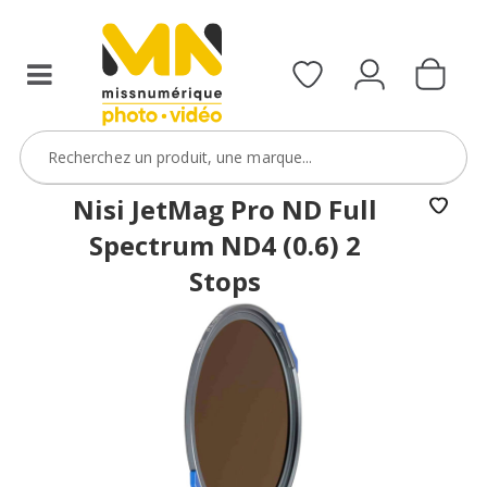
filtres
avec
le
code
ObjectifFiltre5
VOIR L'OFFRE
Nisi JetMag Pro ND Full
Spectrum ND4 (0.6) 2
Stops