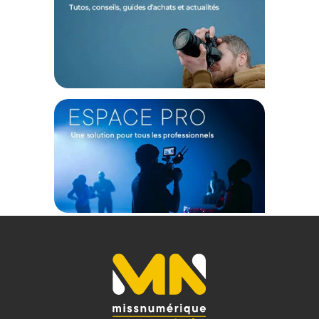
du filtre à long terme même en cas d'utilisation régulière. Les
propriétés optiques sont conservées. De plus, les
revêtements hydrophobes et oléophobes facilitent
l'entretien.
NOTE
: Nécessite la bague d'adaptation JetMag Pro M82
(vendue séparément).
Caractéristiques du filtre Nisi JetMag Pro ND Full
Spectrum ND4 (0.6) 2 Stops :
GENERAL
Gamme : JetMag Pro
Type : ND
Valeur d'effet : ND4 ; 2 stops
CONTENU DU CARTON
1x Filtre Nisi JetMag Pro ND Full Spectrum ND4 (0.6) 2 Stops
Offre valable jusqu'au 08-08-2026 inclus.
Code EAN Nisi JetMag Pro ND Full Spectrum ND4 (0.6) 2 Stops -
Filtre photo - Achat & prix :
6972949380403