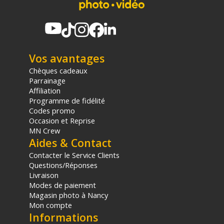
Garantie 2 ans
(1) Offre valable jusqu'au 31 Décembre 2030 à partir de 49 euros
d'achat, sur la base d'une expédition Chronopost 24H vers un point
relais situé en France continentale uniquement, valable uniquement
Vos avantages
sur les produits de moins de 1m et moins de 20Kg.
(2) Nombre de points Fidélité estimés, hors remises au panier, basé
Chèques cadeaux
sur le prix TTC en €, les points seront effectivement calculés dans le
Parrainage
panier.
Affiliation
Programme de fidélité
Codes promo
Occasion et Reprise
MN Crew
Aides & Contact
Contacter le Service Clients
Questions/Réponses
Livraison
Modes de paiement
Magasin photo à Nancy
Mon compte
Informations