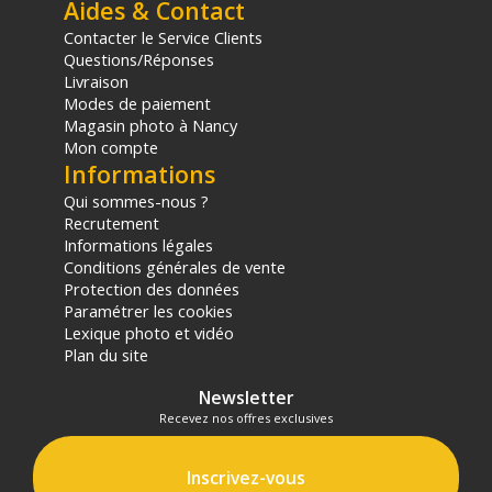
Aides & Contact
sur les produits de moins de 1m et moins de 20Kg.
(2) Sous réserve d'éligibilité.
Contacter le Service Clients
(3) Nombre de points Fidélité estimés, hors remises au panier, basé
Questions/Réponses
sur le prix TTC en €, les points seront effectivement calculés dans le
Livraison
panier.
Modes de paiement
Magasin photo à Nancy
Mon compte
Informations
Qui sommes-nous ?
Recrutement
Informations légales
Conditions générales de vente
Protection des données
Paramétrer les cookies
Lexique photo et vidéo
Plan du site
Newsletter
Recevez nos offres exclusives
Inscrivez-vous