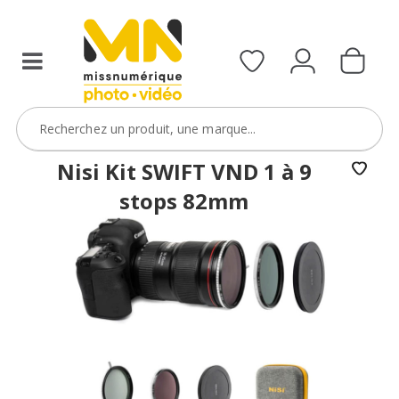
filtres
avec
le
code
ObjectifFiltre5
VOIR L'OFFRE
Nisi Kit SWIFT VND 1 à 9
stops 82mm