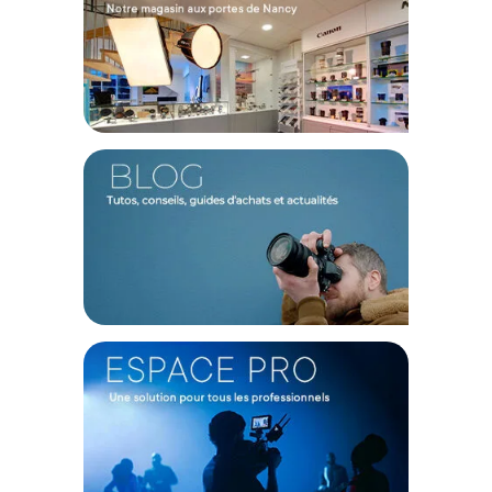
Filtres à densité variable
Le kit Nisi SWIFT VND 1 à 9 stops 82mm est un kit comprenant
des filtres gris neutre à densité variable offrant une
réduction de la vitesse d'obturation de 1 à 5 stops. Ils sont
facilement contrôlables grâce à une vis sur la bague frontale,
permettant aux photographes et vidéastes d'ajuster
l'exposition selon les besoins de la scène. De plus, la vis de
contrôle est amovible, ce qui permet l'utilisation d'un pare-
soleil en conjonction avec le filtre.
Idéal pour une utilisation en vidéo
Les filtres sont idéals pour la vidéo, permettant de maintenir
une grande ouverture et d'ajuster précisément la profondeur
de champ tout en préservant la fréquence d'images
souhaitée. Les filtres sont conçus avec un verre optique de
haute qualité caractéristique de la marque Nisi. De plus, ils
sont traités avec la technologie Nano Coating unique de Nisi,
réduisant les réflexions de surface et facilitant le nettoyage.
Reproduction des couleurs précises
La version True Color du filtre ND-Variable est dotée d'un
nouveau traitement de verre qui empêche les dominantes
jaunes, offrant une reproduction des couleurs précise.