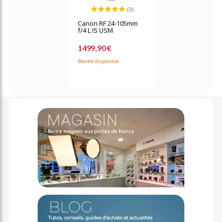
(3)
Canon RF 24-105mm
f/4 L IS USM
1499,90 €
Bientôt disponible