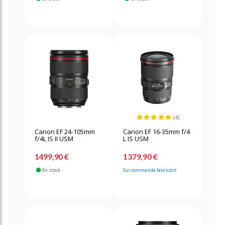
(4)
Canon EF 24-105mm
Canon EF 16-35mm f/4
f/4L IS II USM
L IS USM
1499,90 €
1379,90 €
En stock
Sur commande fabricant