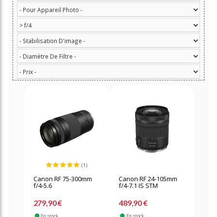
(1)
Canon RF 75-300mm
Canon RF 24-105mm
f/4-5.6
f/4-7.1 IS STM
279,90 €
489,90 €
En stock
En stock