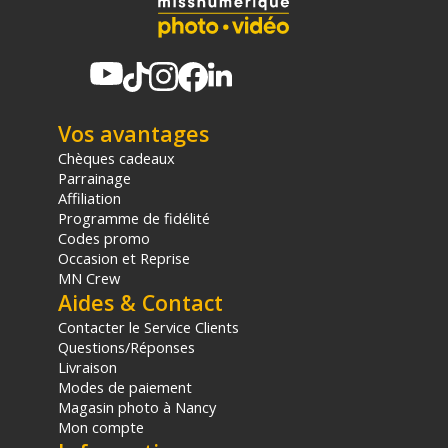
(2) Sous réserve d'éligibilité.
(3) Nombre de points Fidélité estimés, hors remises au panier, basé
sur le prix TTC en €, les points seront effectivement calculés dans le
panier.
Vos avantages
Chèques cadeaux
Parrainage
Affiliation
Programme de fidélité
Codes promo
Occasion et Reprise
MN Crew
Aides & Contact
Contacter le Service Clients
Questions/Réponses
Livraison
Modes de paiement
Magasin photo à Nancy
Mon compte