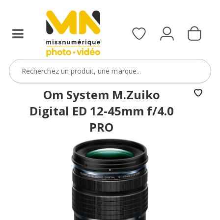
filtres
avec
le
code
ObjectifFiltre5
VOIR L'OFFRE
Om System M.Zuiko
Digital ED 12-45mm f/4.0
PRO