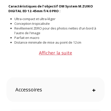
Caractéristiques de l'objectif OM System M.ZUIKO
DIGITAL ED 12-45mm f/4.0 PRO :
Ultra-compact et ultra-léger
Conception tropicalisée
Revêtement ZERO pour des photos nettes d'un bord à
l'autre de l'image
Parfait en macro
Distance minimale de mise au point de 12cm
Afficher la suite
Les photos sont nettes d?un bord à l?autre de l'image, avec
un magnifique effet bokeh sublimé par le revêtement ZERO
qui réduit les aberrations, le flare et la perte de lumière sur
les bords.
Cet objectif est parfait pour des prises de vue macro : le
grossissement max. x0,25 et la distance minimale de mise au
Accessoires
+
point de 12cm vous promettent des photos comme jamais
auparavant. La fonction Focus Stacking est présente et
permet de capturer jusqu'à 15 photos à différentes focales
pour les assembler en 1 seule photo.