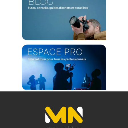
Diaphragme : Circulaire, à 7 lamelles
PHYSIQUE
Dimensions (L x D) : 70 x 63,4mm
Diamètre filtre : 58mm
Poids : 254 g
CONTENU DU CARTON
1x objectif OM System M.ZUIKO DIGITAL ED 12-45mm f/4.0
PRO
Offre valable jusqu'au 08-08-2026 inclus.
Code EAN OM System M.Zuiko Digital ED 12-45mm f/4.0 PRO :
4545350054014
Garantie 2 ans
(1) Offre valable jusqu'au 31 Décembre 2030 à partir de 49 euros
d'achat, sur la base d'une expédition Chronopost 24H vers un point
relais situé en France continentale uniquement, valable uniquement
sur les produits de moins de 1m et moins de 20Kg.