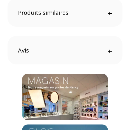
Caractéristiques de l'objectif OM System M.ZUIKO
DIGITAL ED 12-45mm f/4.0 PRO :
Produits similaires
+
GENERAL
Longueur focale : 12 - 45 mm
Focale équivalente en 35 mm : 24 - 90 mm
Angle de visée : 84 - 27°
Mise au point rapprochée : 0,12 m
Avis
+
Configuration optique : 12 éléments / 9 groupes
Elément de haute réfraction : 2
Eléments de verreasphériques : 2
Objectif éléments DSA : 1
Eléments ED : 2
Elément super HR : 1
Grossissement image maximum : 0,25x (Micro 4/3) / 0,5x
(35mm)
Taille du champ minimum : 69,2 x 52,0 mm
Ouverture maximum : f/4
Ouverture minimum : f/22