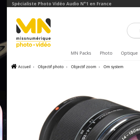
avec le code
Spécialiste Photo Vidéo Audio N°1 en France
ObjectifFiltre5
VOIR L'OFFRE
MN Packs
Photo
Optique
Accueil
›
Objectif photo
›
Objectif zoom
›
Om system