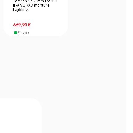
Tamron 17-70mm f/2.8 Di
Fujifilm Fujinon MKX18-
III-A VC RXD monture
55mm T2.9 objectif vidéo
Fujifilm X
669,90 €
3998,90 €
En stock
Sur commande fabricant