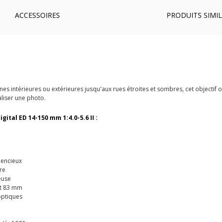
ACCESSOIRES
PRODUITS SIMIL
s intérieures ou extérieures jusqu'aux rues étroites et sombres, cet objectif o
liser une photo.
ital ED 14-150 mm 1:4.0-5.6 II :
lencieux
re
euse
nt 83 mm
optiques