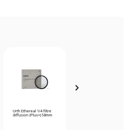
Urth Ethereal 1/4 filtre
K&f Concept Kit de
diffusion (Plus+) 58mm
nettoyage 15 en 1