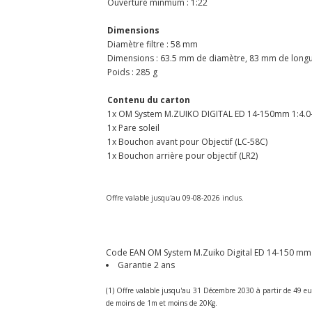
Ouverture minmum : 1:22
Dimensions
Diamètre filtre : 58 mm
Dimensions : 63.5 mm de diamètre, 83 mm de long
Poids : 285 g
Contenu du carton
1x OM System M.ZUIKO DIGITAL ED 14-150mm 1:4.0-5
1x Pare soleil
1x Bouchon avant pour Objectif (LC-58C)
1x Bouchon arrière pour objectif (LR2)
Offre valable jusqu'au 09-08-2026 inclus.
Code EAN OM System M.Zuiko Digital ED 14-150 mm 1:
Garantie 2 ans
(1) Offre valable jusqu'au 31 Décembre 2030 à partir de 49 eu
de moins de 1m et moins de 20Kg.