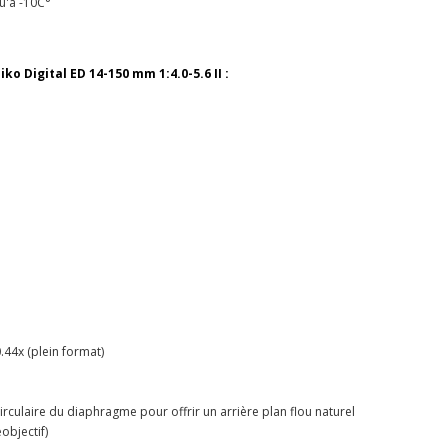
qu'à -10C°
ko Digital ED 14-150 mm 1:4.0-5.6 II :
I
44x (plein format)
culaire du diaphragme pour offrir un arrière plan flou naturel
objectif)