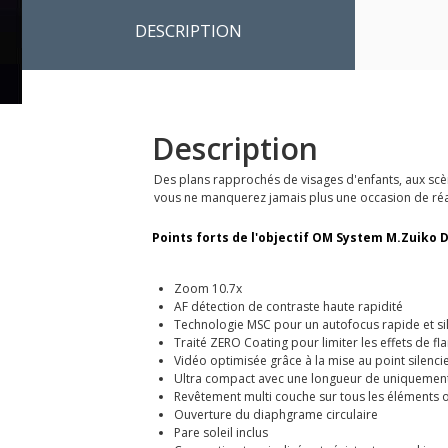
DESCRIPTION
Description
Des plans rapprochés de visages d'enfants, aux scène
vous ne manquerez jamais plus une occasion de réa
Points forts de l'objectif OM System M.Zuiko Dig
Zoom 10.7x
AF détection de contraste haute rapidité
Technologie MSC pour un autofocus rapide et si
Traité ZERO Coating pour limiter les effets de fla
Vidéo optimisée grâce à la mise au point silenci
Ultra compact avec une longueur de uniqueme
Revêtement multi couche sur tous les éléments 
Ouverture du diaphgrame circulaire
Pare soleil inclus