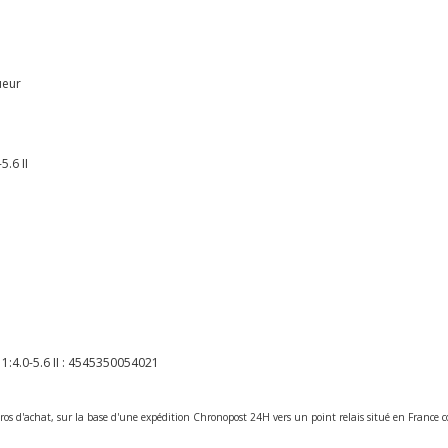
ueur
.6 II
4.0-5.6 II :
4545350054021
ros d'achat, sur la base d'une expédition Chronopost 24H vers un point relais situé en Franc