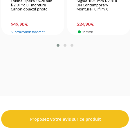
Tokina Opera 16-28 mm
Sigma 18-50mm f/2.8 DC
f/2.8 Pro EF monture
DN Contemporary
Canon objectif photo
Monture Fujifilm X
949,90 €
524,90 €
Sur commande fabricant
En stock
Proposez votre avis sur ce produit