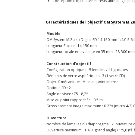
Conception tropicalisée et résistante au gel jus
Caractéristiques de l'objectif OM System
M.Zui
Modèle
OM System M.Zuiko Digital ED 14-150 mm 1:4.0-5.6 I
Longueur Focale : 14-150 mm
Longueur focale équivalente en 35 mm : 28-300 mm
Construction d'objectif
Configuration optique : 15 lentilles / 11 groupes
Éléments de verre asphériques : 3 (1 verre ED)
Objectif mécanique : Mise au point interne
Optique ED : 2
Angle de visée : 75 - 8,2°
Mise au point rapprochée : 0.5 m
Grossissement image maximum : 0.22x (micro 4/3) 0.
Ouverture
Nombre de lamelles du diaphragme : 7, ouverture cir
Ouverture maximum : 1:4,0 (grand angle) / 1:5,6 (télé