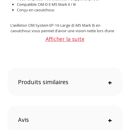
Compatible OM-D E-M5 Mark II / III
Conçu en caoutchouc
L’œilleton OM System EP-16 Large (E-M5 Mark II) en
caoutchouc vous permet d’avoir une vision nette lors d’une
prise de vue par viseur ainsi qu'un confort amélioré lors de
Afficher la suite
vos prises de vues. Il convient également aux personnes
portant des lunettes. De plus, il est compatible avec les
appareils OM-D E-M5 Mark II / III
(vendus séparément)
.
Caractéristiques de l'oeilleton OM System EP-16 Large
(E-M5 Mark II) :
GÉNÉRAL
Produits similaires
+
Poids : 10 g
Matériau : Caoutchouc
CONTENU DU CARTON
1 x Oeilleton OM System EP-16 Large (E-M5 Mark II)
Avis
+
Offre valable jusqu'au 07-08-2026 inclus.