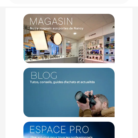
Code EAN OM System OEILLETON EP-16 LARGE (E-M5 MARK II) -
Oeilleton Appareil photo - Achat et prix :
4545350054502
Garantie 2 ans
(1) Sous réserve d'éligibilité.
(2) Nombre de points Fidélité estimés, hors remises au panier, basé
sur le prix TTC en €, les points seront effectivement calculés dans le
panier.