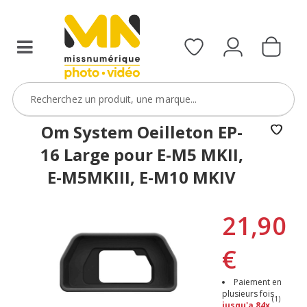
Om System Oeilleton EP-
16 Large pour E-M5 MKII,
E-M5MKIII, E-M10 MKIV
21,90
€
Paiement en
plusieurs fois
(1)
jusqu'a 84x