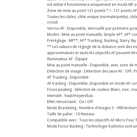
est utilisé il fonctionnera uniquement en mode MF a
Zone de mise au point 121 points * / : 121 points A
Toutes les cibles, cible unique (normale/petite), ci
croisé
Verrou AF : Disponible, Verrouillé par première po
Modes : Mise au point manuelle, Simple AF*, AF* con
Préréglage : MF**, AF* Tracking, Stacking, Starry Sk
** Les valeurs de réglage de la distance sont des e
approximatives et seuls les objectifs AF peuvent être 
Illuminateur AF : Équipé
Mise au point manuelle : Disponible, avec zone de m
Détection de visage : Détection des yeux AF : OFF, Pri
AF Tracking : Disponible
AF tracking : Disponible, Disponible en mode AF con
Focus peaking : Sélection de couleur Blanc, noir, ro
Intensité : haut/moyen/bas
Effet rétroéclairé : On / Off
Mode Bracketing : Nombre d'images 3 - 999 lecteur
Taille de palier : 10 Niveaux
Compatible avec : Tous les objectifs AF Micro Four 
Mode Focus Stacking : Technologie 8 photos sont p