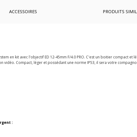
ACCESSOIRES
PRODUITS SIMIL
em en kit avec l'objectif ED 12-45mm F/4.0 PRO. C'est un boitier compact et lé
on vidéo. Compact, léger et possédant une norme IP53, il sera votre compagnon
rgent
: