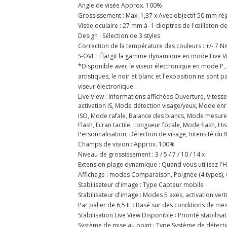
Angle de visée Approx. 100%
Grossissement : Max. 1,37 x Avec objectif 50 mm réglé
Visée oculaire : 27 mm à -1 dioptres de l'œilleton de
Design : Sélection de 3 styles
Correction de la température des couleurs : +/- 7 N
S-OVF : Élargit la gamme dynamique en mode Live V
*Disponible avec le viseur électronique en mode P, A,
artistiques, le noir et blanc et l'exposition ne sont 
viseur électronique.
Live View : Informations affichées Ouverture, Vitess
activation IS, Mode détection visage/yeux, Mode en
ISO, Mode rafale, Balance des blancs, Mode mesure,
Flash, Ecran tactile, Longueur focale, Mode flash,
Personnalisation, Détection de visage, Intensité du fl
Champs de vision : Approx. 100%
Niveau de grossissement : 3 / 5 / 7 / 10 / 14 x
Extension plage dynamique : Quand vous utilisez l'
Affichage : modes Comparaison, Poignée (4 types), 
Stabilisateur d'image : Type Capteur mobile
Stabilisateur d'image : Modes 5 axes, activation vert
Par palier de 6,5 IL : Basé sur des conditions de mes
Stabilisation Live View Disponible : Priorité stabilisa
Système de mise au point : Type Système de détectio