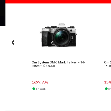
Om System OM-5 Mark II silver + 14-
Om S
150mm f/4-5.6 II
150m
1699,90 €
154
En stock
En