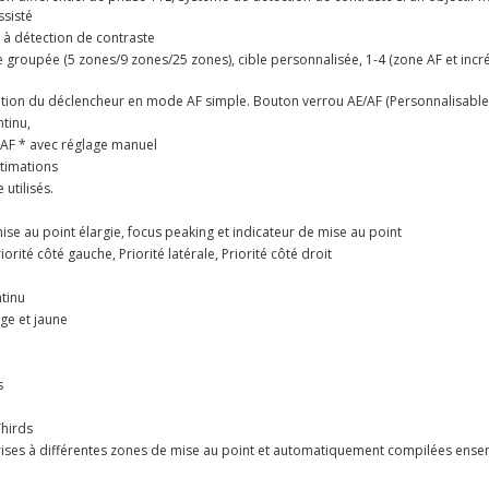
ssisté
F à détection de contraste
ble groupée (5 zones/9 zones/25 zones), cible personnalisée, 1-4 (zone AF et inc
sition du déclencheur en mode AF simple. Bouton verrou AE/AF (Personnalisable
tinu,
y AF * avec réglage manuel
stimations
utilisés.
ise au point élargie, focus peaking et indicateur de mise au point
orité côté gauche, Priorité latérale, Priorité côté droit
tinu
uge et jaune
s
Thirds
rises à différentes zones de mise au point et automatiquement compilées ens