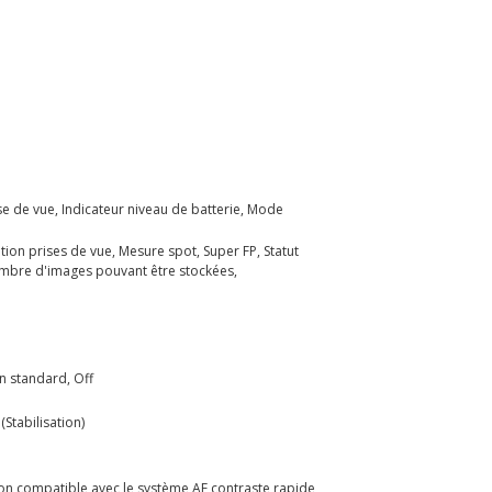
se de vue, Indicateur niveau de batterie, Mode
on prises de vue, Mesure spot, Super FP, Statut
Nombre d'images pouvant être stockées,
n standard, Off
Stabilisation)
non compatible avec le système AF contraste rapide