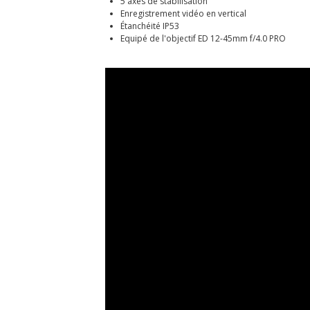
5 axes de stabilisation
Enregistrement vidéo en vertical
Étanchéité IP53
Equipé de l'objectif ED 12-45mm f/4.0 PRO