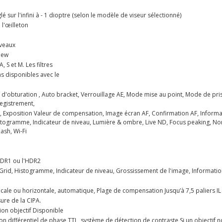
 sur l'infini à - 1 dioptre (selon le modèle de viseur sélectionné)
 l'œilleton
iveaux
iew
 S et M. Les filtres
pas disponibles avec le
e d'obturation , Auto bracket, Verrouillage AE, Mode mise au point, Mode de pri
registrement,
 Exposition Valeur de compensation, Image écran AF, Confirmation AF, Informati
 Histogramme, Indicateur de niveau, Lumière & ombre, Live ND, Focus peaking, 
ash, Wi-Fi
HDR1 ou l'HDR2
Grid, Histogramme, Indicateur de niveau, Grossissement de l'image, Informatio
icale ou horizontale, automatique, Plage de compensation Jusqu’à 7,5 paliers IL (
ure de la CIPA.
tion objectif Disponible
n différentiel de phase TTL, système de détection de contraste Si un objectif 