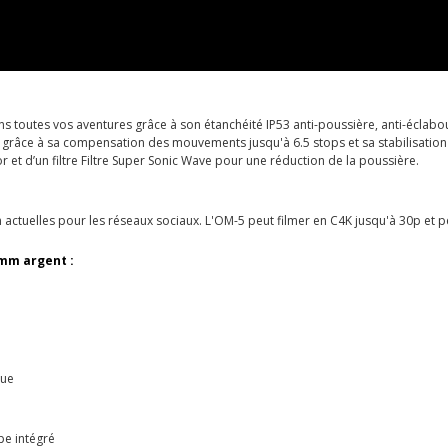
s toutes vos aventures grâce à son étanchéité IP53 anti-poussière, anti-éclabou
grâce à sa compensation des mouvements jusqu'à 6.5 stops et sa stabilisation à
 et d’un filtre Filtre Super Sonic Wave pour une réduction de la poussière.
 actuelles pour les réseaux sociaux. L'OM-5 peut filmer en C4K jusqu'à 30p et pe
5mm argent
:
que
pe intégré