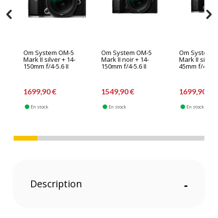
Om System OM-5
Om System OM-5
Om System 
Mark II silver + 14-
Mark II noir + 14-
Mark II silver
150mm f/4-5.6 II
150mm f/4-5.6 II
45mm f/4 Pro
1699,90 €
1549,90 €
1699,90 €
En stock
En stock
En stock
Description
-