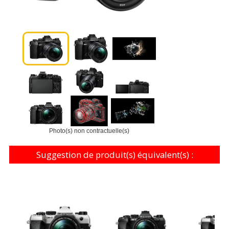
Photo(s) non contractuelle(s)
Suggestion de produit(s) équivalent(s) :