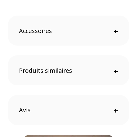
Capteur Live MOS 4/3 de 20,4MP
5 axes de stabilisation
Enregistrement vidéo en vertical
Étanchéité IP53
Equipé de l'objectif ED 14-150mm f/4.0-5.6 II
Accessoires
+
Produits similaires
+
Avis
+
Un compagnon d’aventure
Cet appareil photo a été conçu pour vous suivre dans toutes
vos aventures grâce à son étanchéité IP53 anti-poussière,
anti-éclaboussures et sa conception antigel. De plus, l'OM-5