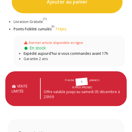
Ajouter au panier
(1)
Livraison Gratuite
(3)
Points Fidélité cumulés
713pts
Dernier article disponible en ligne
En stock
Expédié aujourd'hui si vous commandez avant 17h
Garantie 2 ans
Il reste
pièce(s)
1
VENTE
À PRIX PROMO
LIMITÉE
Offre valable jusqu'au samedi 05 décembre à
23h59