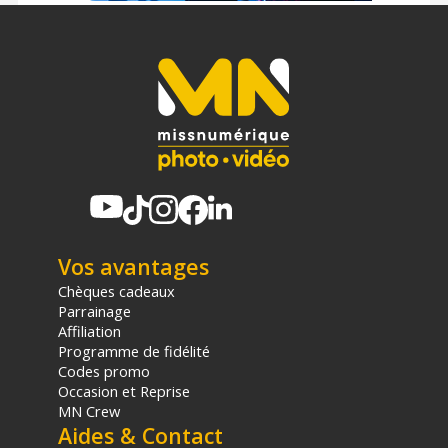
indépendamment mais aussi de visualiser chacun de vos 2
disques séparément depuis votre bureau tout en étant
connectés par un seul câble et même à votre moniteur.
Caractéristiques de
OWC Mercury Elite Pro Quad,
Boitier de bureau USB-C 3.2 (10Gb) RAID
Informations Générales :
Capacité : 8 To
Mémoire cache : 1024 Mo
Disque dur utilisé : Seagate Barracuda 7200 Tr/min 2 To (X4)
Format de disques pris en charge : 2.5" (de poche), 3.5" (de
Vos avantages
bureau)
Nombre d'Emplacement de Disque : 4 Baies
Chèques cadeaux
Type de RAID : RAID Matériel
Parrainage
Configuration RAID possible : 0, 1, 4, 5, 1+0
Affiliation
Programme de fidélité
Vitesse de rotation : 7200 RPM
Codes promo
Interface de stockage : Sata
Occasion et Reprise
Jeu de Puces / Contrôleur : USB 3.1 Gen 2 / SATA (4 ASMedia-
MN Crew
235CM)
Aides & Contact