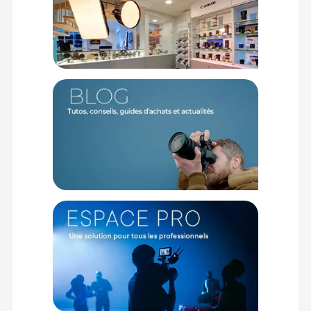
Principaux Atouts des Modes RAIDs disponibles :
RAID 0 : Des Données séparées et écrites en simultané sur
vos 2 disques permettant d'obtenir une vitesse d'utilisation
maximale, pour des performances optimales.
RAID 1 : Des Données dupliquées sur vos disques de concert,
pour davantage de sécurité. Mode permettant de posséder
ainsi une sauvegarde de vos écritures sur vos 2 disques, et
de prévenir toute perte de données en cas de défaillance de
l'un des 2 supports de stockage.
RAID 4 : Des Données gérées en "stripping", par blocs,
permettant de mieux répartir vos données en fonction des
divers espaces de stockages disponibles
RAID 5 : Considéré comme le meilleur des compromis, ce
mode permettra de répartir les données tel le mode 0 tout en
se montrant en capacité de reverser également aussi bien
les informations de parité dans tous les lecteurs.
RAID 1 + 0 : Mode combinant les niveaux de Raids Standards,
permettant par ailleurs lors d'une défaillance de disque dur
dans l'une des matrices du niveau 0 de transférer ces
dernières vers le système co-lié.
JBOD : Solution offrant la possibilité d'utiliser chaque disque