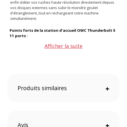
enfin éditer vos rushes haute résolution directement depuis
vos disques externes sans subir le moindre goulet
d'étranglement, tout en rechargeant votre machine
simultanément.
Points forts de la station d'accueil OWC Thunderbolt 5
11 ports :
Afficher la suite
Bande passante de 80 Gb/s accélérant vos flux de post-
production
Trois ports Thunderbolt 5 fluidifiant le chaînage de vos
disques durs
Connexion réseau 2.5 GbE sécurisant vos transferts vers
le NAS
Lecteurs de cartes UHS-II intégrés pour décharger vos
Produits similaires
+
rushes instantanément
Alimentation de 140 Watts maintenant la charge de votre
ordinateur
Support multi-écrans haute résolution pour étendre votre
espace de travail
Ports USB-A rapides garantissant la compatibilité avec vos
anciens accessoires
Avis
+