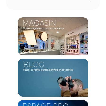
La puissance du Thunderbolt 5 au service des créateurs
Avec l'avènement de cette nouvelle norme, les limites de
transfert volent en éclats. La bande passante bidirectionnelle
massive vous permet de décharger les cartes CFexpress de
vos caméras cinéma tout en travaillant sur des projets
multicams lourds en temps réel. Si vous étalonnez vos
images, le système est même capable de rediriger
intelligemment la bande passante pour allouer jusqu'à 120
Gb/s au flux vidéo, vous garantissant une prévisualisation
8K d'une fluidité irréprochable sur vos moniteurs de
référence, sans aucun ralentissement de vos disques de
travail annexes.
Une ergonomie pensée pour l'efficacité
Sur un bureau de
retouche ou de montage, l'accumulation de câbles et
d'adaptateurs est le pire ennemi de la productivité. En
branchant un unique câble à votre machine, cette station
déploie instantanément 11 connectiques essentielles. Les
lecteurs SD et microSD UHS-II situés en façade permettent au
photographe ou au télépilote de drone de vider son matériel
dès le retour de tournage sans fouiller dans son sac. De plus,
la puissance d'alimentation Power Delivery de 140 Watts