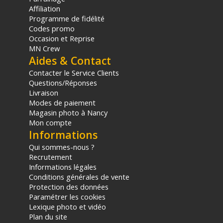
Affichage : Jusqu'à trois écrans 8K (Windows) ou deux écrans
Affiliation
6K (Mac)
Programme de fidélité
Codes promo
PORTS ET LECTEURS SUPPLÉMENTAIRES
Occasion et Reprise
USB rapide : 2x USB-A 10 Gb/s (7,5 Watts)
MN Crew
USB standard : 1x USB-A 5 Gb/s (7,5 Watts)
Aides & Contact
Réseau filaire : 1x port Ethernet 2,5 GbE (RJ45)
Contacter le Service Clients
Audio : 1x prise jack 3,5 mm combo (casque/micro)
Questions/Réponses
Lecteur carte SD : 1x SDXC 4.0 UHS-II
Livraison
Lecteur carte microSD : 1x microSDXC UHS-II
Modes de paiement
Magasin photo à Nancy
PHYSIQUE ET ALIMENTATION
Mon compte
Alimentation externe : 180 Watts
Informations
Puissance de charge hôte : Jusqu'à 140 Watts (Power
Qui sommes-nous ?
Delivery)
Recrutement
Dimensions : 17,8 x 7,8 x 4,2 cm
Informations légales
Poids : 530 grammes
Conditions générales de vente
Protection des données
CONTENU DU CARTON
Paramétrer les cookies
1x Station d'accueil OWC Thunderbolt 5 (11 ports)
Lexique photo et vidéo
1x Câble Thunderbolt 5
Plan du site