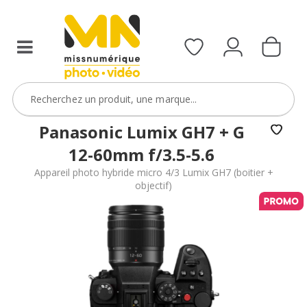
reflex,
boîtier
compact,
ou
bridge
d’une
ou
caméra
avec
étanche)
le
avec
code
le
DVR10
code
Panasonic Lumix GH7 + G
BoitierBatterie5
12-60mm f/3.5-5.6
VOIR L'OFFRE
VOIR L'OFFRE
Appareil photo hybride micro 4/3 Lumix GH7 (boitier +
objectif)