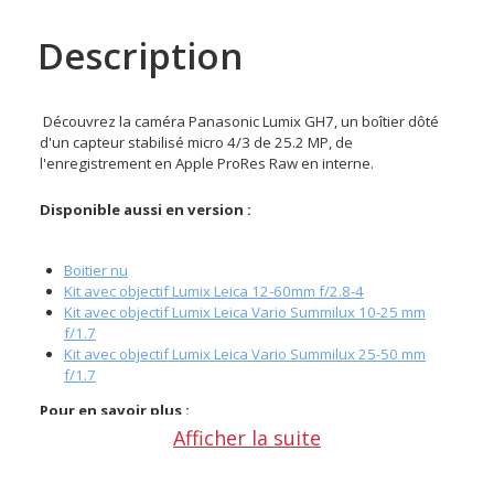
Description
Découvrez la caméra Panasonic Lumix GH7, un boîtier dôté
d'un capteur stabilisé micro 4/3 de 25.2 MP, de
l'enregistrement en Apple ProRes Raw en interne.
Disponible aussi en version :
Boitier nu
Kit avec objectif Lumix Leica 12-60mm f/2.8-4
Kit avec objectif Lumix Leica Vario Summilux 10-25 mm
f/1.7
Kit avec objectif Lumix Leica Vario Summilux 25-50 mm
f/1.7
Pour en savoir plus :
Afficher la suite
Notre article de blog "
Panasonic GH7 : caméra 5,7K Raw
et audio avancée
"