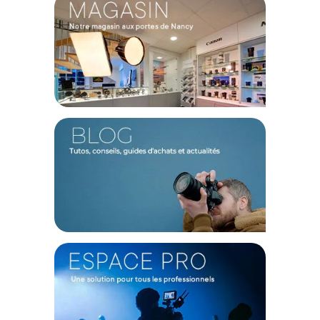
Le Panasonic Lumix GH7 est un appareil photo complet dont
les capacités vidéo professionnelles sont poussées au
maximum. Le boîtier embarque un capteur CMOS BSI micro
4/3 de 25.2 MP stabilisé; 7ème itération de la gamme, il
confirme en confirme l'originalité et propose un concentré de
capacités vidéo qui saura ravir les vidéastes. Il est doté d'une
grande plage dynamique (13+ stops).
Le système d'autofocus du Panasonic Lumix GH7 utilise la
détection de phase et de contraste pour une plus meilleure
précision et une grande rapidité. l'utilisation de l'IA permet
une détection automatique des humains, des animaux, des
oiseaux, des avions, des motos, en cas de nécessité cette
option est désactivable pour prendre la main sur l'AF.
Répondant a des exigences d'enregistrement vidéo
pointues, le Panasonic Lumix GH7 enregistre en interne en
ProRes 422 HQ 5.7K 30p et ProRes Raw HQ et propose
l'utilisation de LUT en temps réel grâce à la fonction Real Time
Lut. Pour une utilisation illimité dans le temps une dissipation
thermique active via un ventilateur de refroidissement est
prévue.