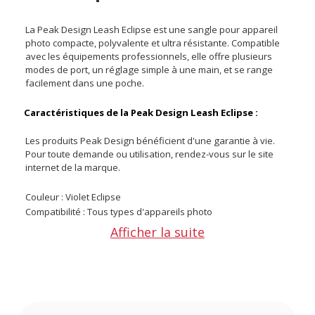
La Peak Design Leash Eclipse est une sangle pour appareil
photo compacte, polyvalente et ultra résistante. Compatible
avec les équipements professionnels, elle offre plusieurs
modes de port, un réglage simple à une main, et se range
facilement dans une poche.
Caractéristiques de la Peak Design Leash Eclipse :
Les produits Peak Design bénéficient d'une garantie à vie.
Pour toute demande ou utilisation, rendez-vous sur le site
internet de la marque.
Couleur : Violet Eclipse
Compatibilité : Tous types d'appareils photo
Type de sangle : Sangle polyvalente (sling, tour de cou,
Afficher la suite
sécurité)
Système de fixation : Connecteurs Anchor Link (résistance
jusqu’à 90 kg)
Réglage : Double ajusteur rapide en aluminium et Hypalon
Largeur de la sangle : 19 mm
Longueur minimale : 830 mm