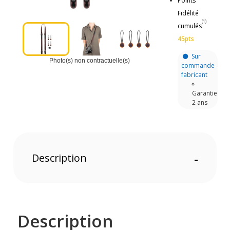
Points
Fidélité
(1)
cumulés
45pts
Sur
Photo(s) non contractuelle(s)
commande
fabricant
Garantie
2 ans
Description
-
Description