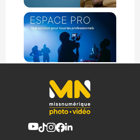
L'ouverture Zippée du compartiment principal prend
l'intégralité du sac. Cette ouverture est doublée par des
rabats qui vous permettent d'ouvrir le sac par le dessus ou
par les côtés.
Attaches externes
Les deux grandes poches sur les côtés du sac peuvent
contenir un trépied, un monopode ou une bouteille d'eau. Les
trépieds et monopodes peuvent être efficacement maintenus
avec les sangles sur les dessus des poches. Les sangles de
transport externe incluses vous permettent d'emporter vos
effets volumineux à l'extérieur du sac.
Options de transport
Le sac Everyday Backpack Zip 15L V3 Peak Design peut être
transporté via les poignées ou avec les bretelles réglables.
La sangle de poitrine peut être utilisée pour un meilleur
maintien. Vous pouvez maintenir le sac sur la poignée
télescopique d'une valise avec le passant sur la partie
arrière.
Fabrication
Le sac est conçu en Nylon recyclé. Les matériaux sont