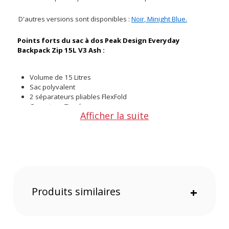
D'autres versions sont disponibles :
Noir
,
Minight Blue
.
Points forts du sac à dos Peak Design Everyday
Backpack Zip 15L V3 Ash :
Volume de 15 Litres
Sac polyvalent
2 séparateurs pliables FlexFold
Ouverture Zippée
Afficher la suite
Attaches externes pour trépied ou effets personnels
Poche ordinateur 13"
Sangle de poitrine
Résistance à l'eau
Matériaux recyclés
Produits similaires
+