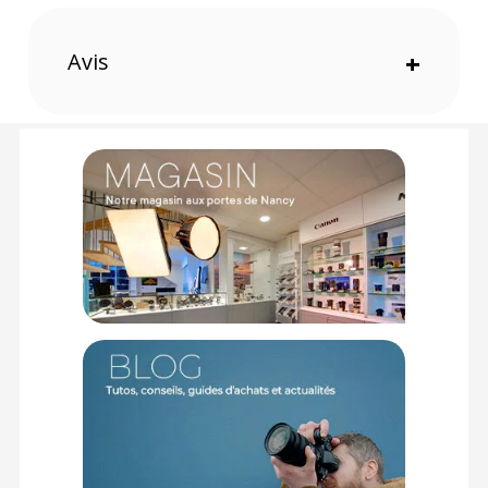
Avis
+
Sac photo polyvalent
Le sac photo Peak Design Everyday Backpack Zip 15L V3
comporte de multiples espaces de rangement. Le
compartiment principal peut à la fois servir pour vos effets
personnels et pour votre matériel photo. Les 2 séparateurs
FlexFold inclus sont pliables. Vous pouvez au mieux
organiser les rangements de sorte à séparer et à protéger
votre matériel.
Organisation
Cette version 15 litres du Everyday Backpack Zip V3 peut
contenir un ordinateur de 13". Plusieurs poches sur les
parties internes et externes des poches latérales sont
prévues pour vos accessoires ou petits objets.
Ouverture