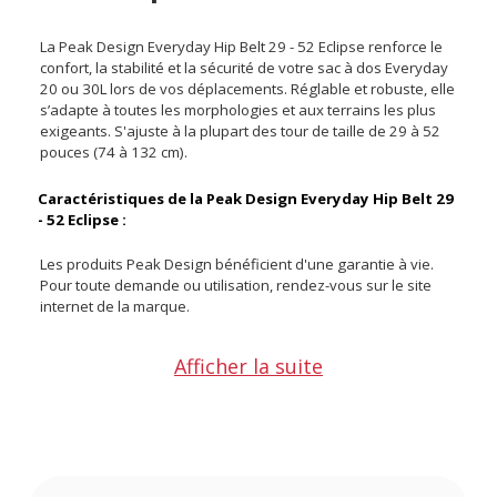
La Peak Design Everyday Hip Belt 29 - 52 Eclipse renforce le
confort, la stabilité et la sécurité de votre sac à dos Everyday
20 ou 30L lors de vos déplacements. Réglable et robuste, elle
s’adapte à toutes les morphologies et aux terrains les plus
exigeants. S'ajuste à la plupart des tour de taille de 29 à 52
pouces (74 à 132 cm).
Caractéristiques de la Peak Design Everyday Hip Belt 29
- 52 Eclipse :
Les produits Peak Design bénéficient d'une garantie à vie.
Pour toute demande ou utilisation, rendez-vous sur le site
internet de la marque.
Couleur : Violet Eclipse
Afficher la suite
Compatibilité : sacs à dos Peak Design Everyday et Everyday
Backpack Zip de 20 ou 30 L
Réglage : ajustement horizontal et vertical
Fermeture : boucle G-Hook en aluminium anodisé
Matériaux principaux : toile en nylon 400D double enduction
DWR