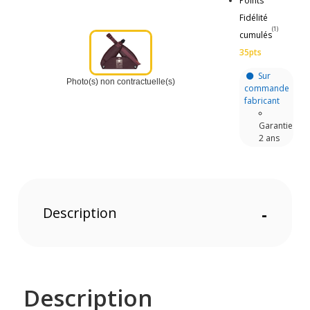
Points
Fidélité
(1)
cumulés
35pts
Sur
Photo(s) non contractuelle(s)
commande
fabricant
Garantie
2 ans
Description
-
Description