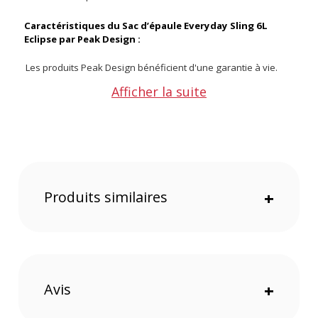
Caractéristiques du Sac d’épaule Everyday Sling 6L
Eclipse par Peak Design :
Les produits Peak Design bénéficient d'une garantie à vie.
Pour toute demande ou utilisation, rendez-vous sur le site
Afficher la suite
internet de la marque.
Matériaux : Nylon, Polyester
Capacité : 6 L
Couleur : Eclipse
Options de transport : Bandoulière ; Poignée ; taille
Produits similaires
+
CONTENU DU CARTON
1x Peak Design Everyday Sling 6L
2x Sangle de Transport
2x Séparateur FlexFold
Offre valable jusqu'au 06-08-2026 inclus.
Avis
+
Code EAN Peak Design Everyday Sling 6L Eclipse - Sac photo