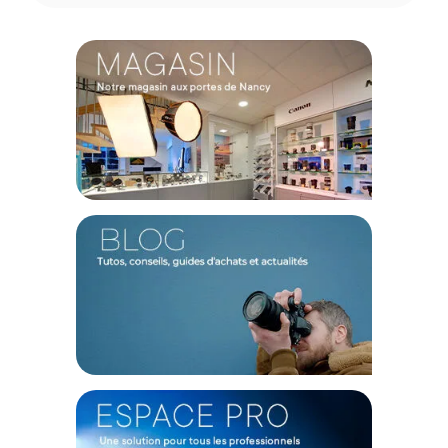
sling - Achat et Prix :
818373028053
Garantie 2 ans
(1) Offre valable jusqu'au 31 Décembre 2030 à partir de 49 euros
d'achat, sur la base d'une expédition Chronopost 24H vers un point
relais situé en France continentale uniquement, valable uniquement
sur les produits de moins de 1m et moins de 20Kg.
(2) Sous réserve d'éligibilité.
(3) Nombre de points Fidélité estimés, hors remises au panier, basé
sur le prix TTC en €, les points seront effectivement calculés dans le
panier.