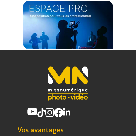
2x Sangles de transport externes à crochet
1x Sangle de poitrine
Offre valable jusqu'au 09-08-2026 inclus.
Code EAN Peak Design Travel Backpack 20L Stone - Sac à dos
photo - Achat et Prix :
850075812509
Garantie 2 ans
(1) Offre valable jusqu'au 31 Décembre 2030 à partir de 49 euros
d'achat, sur la base d'une expédition Chronopost 24H vers un point
relais situé en France continentale uniquement, valable uniquement
sur les produits de moins de 1m et moins de 20Kg.
(2) Sous réserve d'éligibilité.
(3) Nombre de points Fidélité estimés, hors remises au panier, basé
sur le prix TTC en €, les points seront effectivement calculés dans le
panier.
Vos avantages