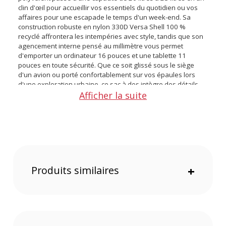
clin d'œil pour accueillir vos essentiels du quotidien ou vos
affaires pour une escapade le temps d'un week-end. Sa
construction robuste en nylon 330D Versa Shell 100 %
recyclé affrontera les intempéries avec style, tandis que son
agencement interne pensé au millimètre vous permet
d'emporter un ordinateur 16 pouces et une tablette 11
pouces en toute sécurité. Que ce soit glissé sous le siège
d'un avion ou porté confortablement sur vos épaules lors
d'une exploration urbaine, ce sac à dos intègre des détails
Afficher la suite
astucieux comme une poche cachée pour AirTag et une
ouverture intégrale, redéfinissant ainsi l'art du voyage
minimaliste sans le moindre compromis.
Caractéristiques du sac à dos Peak Design Travel
Backpack 20L Stone :
Les produits Peak Design bénéficient d'une garantie à vie.
Produits similaires
+
Pour toute demande ou utilisation, rendez-vous sur le site
internet de la marque.
Capacité : 20 L (extensible jusqu'à 23 L)
Couleur : Stone (Gris Pierre)
Matériau extérieur : Nylon 330D recyclé Versa Shell (résistant