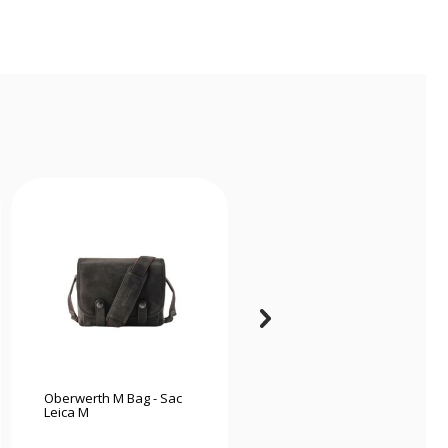
Oberwerth M Bag - Sac
Billingham Airline
Leica M
Stowaway pochette noir
/ tan