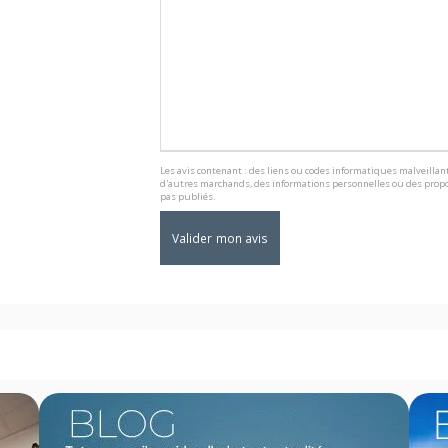
Les avis contenant : des liens ou codes informatiques malveillant
d'autres marchands, des informations personnelles ou des propo
pas publiés.