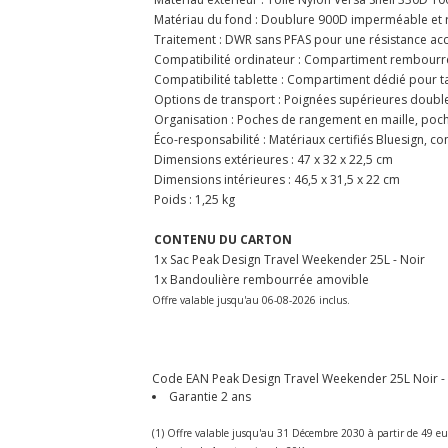
Matériau du fond : Doublure 900D imperméable et ré
Traitement : DWR sans PFAS pour une résistance acc
Compatibilité ordinateur : Compartiment rembourré
Compatibilité tablette : Compartiment dédié pour tab
Options de transport : Poignées supérieures doubles
Organisation : Poches de rangement en maille, poch
Éco-responsabilité : Matériaux certifiés Bluesign, co
Dimensions extérieures : 47 x 32 x 22,5 cm
Dimensions intérieures : 46,5 x 31,5 x 22 cm
Poids : 1,25 kg
CONTENU DU CARTON
1x Sac Peak Design Travel Weekender 25L - Noir
1x Bandoulière rembourrée amovible
Offre valable jusqu'au 06-08-2026 inclus.
Code EAN Peak Design Travel Weekender 25L Noir - S
Garantie 2 ans
(1) Offre valable jusqu'au 31 Décembre 2030 à partir de 49 eu