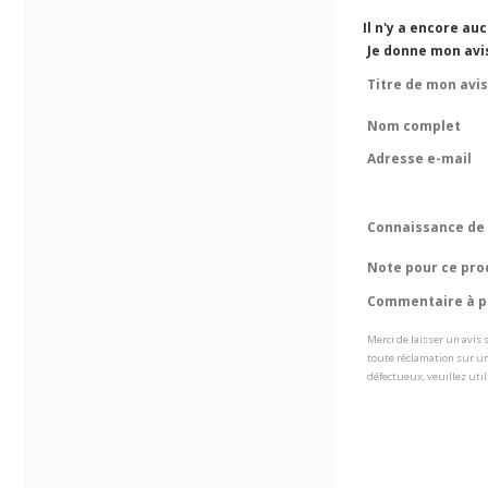
Il n'y a encore au
Je donne mon avi
Titre de mon avis
Nom complet
Adresse e-mail
Connaissance de 
Note pour ce pro
Commentaire à pr
Merci de laisser un avis
toute réclamation sur un
défectueux, veuillez util