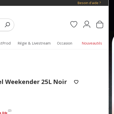
Besoin d'aide ?
stProd
Régie & Livestream
Occasion
Nouveautés
el Weekender 25L Noir
(2)
a 84x