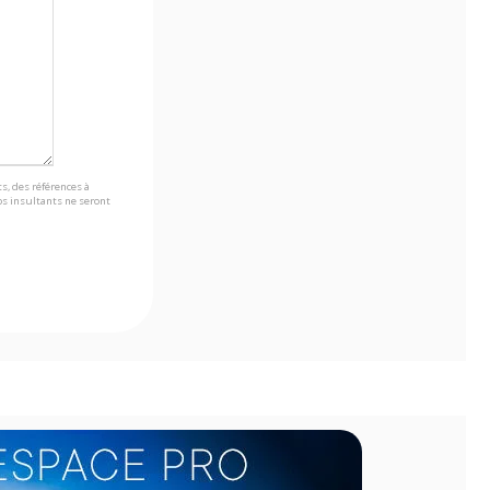
s, des références à
s insultants ne seront