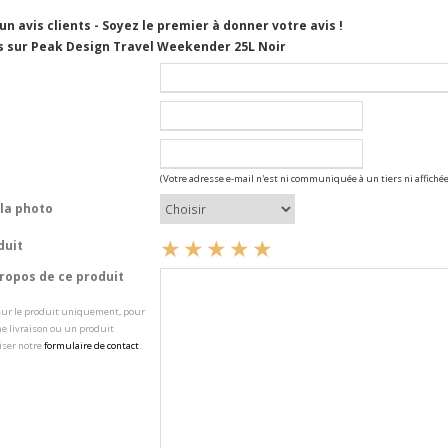
cun avis clients - Soyez le premier à donner votre avis !
s sur Peak Design Travel Weekender 25L Noir
(Votre adresse e-mail n'est ni communiquée à un tiers ni affichée
la photo
duit
opos de ce produit
 sur le produit uniquement, pour
e livraison ou un produit
iser notre
formulaire de contact
.