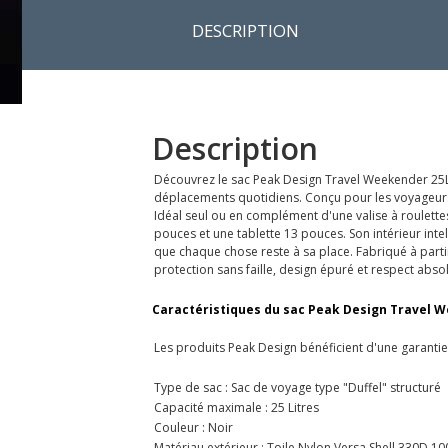
DESCRIPTION
Description
Découvrez le sac Peak Design Travel Weekender 25L e
déplacements quotidiens. Conçu pour les voyageurs ex
Idéal seul ou en complément d'une valise à roulett
pouces et une tablette 13 pouces. Son intérieur int
que chaque chose reste à sa place. Fabriqué à partir
protection sans faille, design épuré et respect abso
Caractéristiques du sac Peak Design Travel W
Les produits Peak Design bénéficient d'une garantie 
Type de sac : Sac de voyage type "Duffel" structuré
Capacité maximale : 25 Litres
Couleur : Noir
Matériau extérieur : Toile Nylon Versa Shell 330D 10