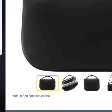
Photo(s) non contractuelle(s)