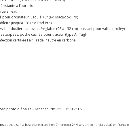
sistante à l'abrasion
rue à l'eau
 pour ordinateur jusqu'à 16" (ex: MacBook Pro)
lette jusqu'à 13" (ex: iPad Pro)
, bandoulière amovible/réglable (96 à 132 cm), passant pour valise (trolley)
es zippées, poche cachée pour traceur (type AirTag)
nfection certifiée Fair Trade, neutre en carbone
ac photo d'épaule - Achat et Prix :
850075812516
ros d'achat, sur la base d'une expédition Chronopost 24H vers un point relais situé en Franc