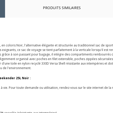
PRODUITS SIMILAIRES
n coloris Noir, l'alternative élégante et structurée au traditionnel sac de sp
igeants, ce sac de voyage se tient parfaitement à la verticale lorsqu'il est re
es grâce à son passant pour bagage, il intègre des compartiments rembourrés d
elligemment organisé avec poches en filet extensible, poches zippées sécurisée
 d'une toile en nylon recyclé 330D Versa Shell résistante aux intempéries et dot
lu de l'environnement.
eekender 25L Noir :
à vie. Pour toute demande ou utilisation, rendez-vous sur le site internet de la
0% recyclée (résistante aux intempéries)