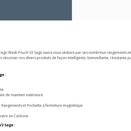
ak Design Wash Pouch V2 Sage saura vous séduire par ses nombreux rangements in
 sécuriser vos divers produits de façon intelligente, bienveillante, résistante p
ge :
té
ée de maintien extérieure
 de Rangements et Pochette à fermeture magnétique
eutre en Carbone
2 Sage :