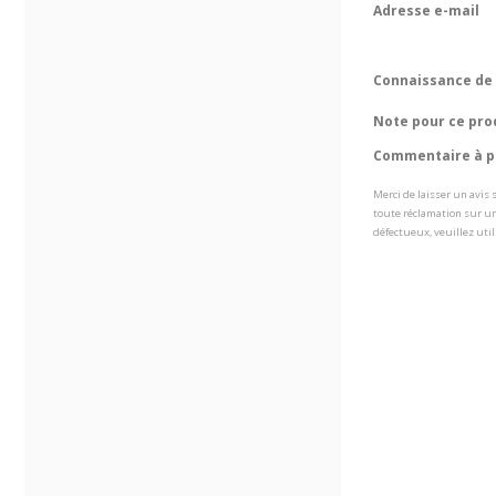
Adresse e-mail
Connaissance de 
Note pour ce pro
Commentaire à pr
Merci de laisser un avis
toute réclamation sur un
défectueux, veuillez util