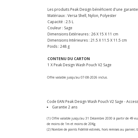
Les produits Peak Design bénéficient d'une garantie 
Matériaux : Versa Shell, Nylon, Polyester
Capacité : 2.5 L
Couleur : Sage
Dimensions Extérieures : 26 X 15 X 11 cm
Dimensions Intérieures : 21.5 X 11.5 X 11.5 cm
Poids : 248 g
CONTENU DU CARTON
1 X Peak Design Wash Pouch V2 Sage
Offre valable jusqu'au 07-08-2026 inclus.
Code EAN Peak Design Wash Pouch V2 Sage - Accessoi
Garantie 2 ans
(1) Offre valable jusqu'au 31 Décembre 2030 à partir de 49 eu
de moins de 1m et moins de 20Kg.
(2) Nombre de points Fidélité estimés, hors remises au panier, b