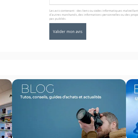
Les avis contenant : des liens ou codes informatiques malveillant
d'autres marchands, des informations personnelles ou des propo
pas publiés.