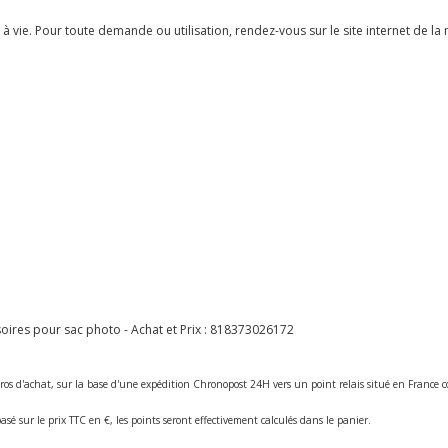
à vie. Pour toute demande ou utilisation, rendez-vous sur le site internet de la
res pour sac photo - Achat et Prix :
818373026172
ros d'achat, sur la base d'une expédition Chronopost 24H vers un point relais situé en Franc
asé sur le prix TTC en €, les points seront effectivement calculés dans le panier.