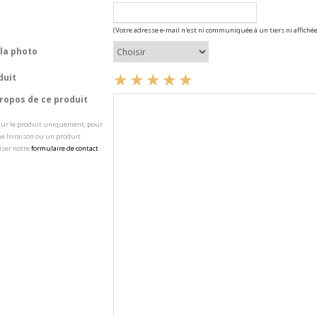
(Votre adresse e-mail n'est ni communiquée à un tiers ni affichée
la photo
duit
opos de ce produit
 sur le produit uniquement, pour
e livraison ou un produit
iser notre
formulaire de contact
.