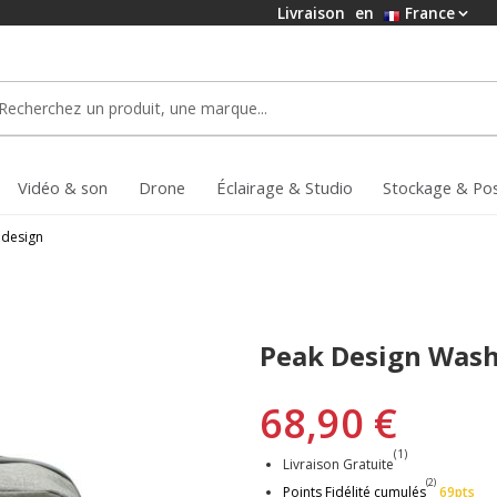
Livraison
en
France
Vidéo & son
Drone
Éclairage & Studio
Stockage & Po
 design
Peak Design Wash
68,90 €
(1)
Livraison Gratuite
(2)
Points Fidélité cumulés
69pts