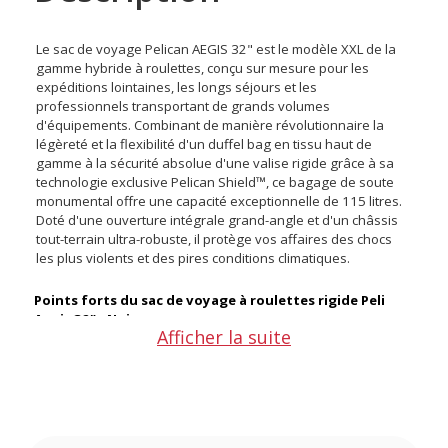
Le sac de voyage Pelican AEGIS 32" est le modèle XXL de la
gamme hybride à roulettes, conçu sur mesure pour les
expéditions lointaines, les longs séjours et les
professionnels transportant de grands volumes
d'équipements. Combinant de manière révolutionnaire la
légèreté et la flexibilité d'un duffel bag en tissu haut de
gamme à la sécurité absolue d'une valise rigide grâce à sa
technologie exclusive Pelican Shield™, ce bagage de soute
monumental offre une capacité exceptionnelle de 115 litres.
Doté d'une ouverture intégrale grand-angle et d'un châssis
tout-terrain ultra-robuste, il protège vos affaires des chocs
les plus violents et des pires conditions climatiques.
Points forts du sac de voyage à roulettes rigide Peli
Aegis 32" - Noir
Afficher la suite
Capacité XXL de 115L idéale pour les longs voyages
Technologie protectrice hybride Pelican Shield™
Robustesse extrême en Cordura 500D et roues
surdimensionnées