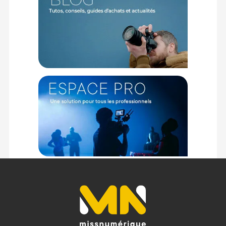
Caractéristiques du sac de voyage à roulettes rigide
Peli Aegis 32" - Noir
Marque : Pelican (Peli)
Modèle : AEGIS 32" Rolling Hybrid Duffel - Noir
Référence constructeur : HY32-TRVL-BLK
Catégorie : Sac de voyage hybride à roulettes
Format : Grand bagage de soute (32 pouces)
Volume maximal : 115 Litres (30,4 gallons)
Technologie de protection : Pelican Shield™ (face avant
thermoformée en EVA et base rigide en polycarbonate)
Matériau extérieur : Tissu Cordura 500D haute résistance à
l'eau et à l'abrasion
Type de fermeture : Fermetures éclair YKK imbriquées et
compatibles avec un cadenas
Aménagement intérieur : Compartiment principal spacieux
(nu, optimisé pour les inserts optionnels de la gamme)
Poches : Poches zippées intérieures et extérieures à accès
rapide pour accessoires
Système de transport : Poignée télescopique extensible
rétractable, multiples poignées de préhension supérieures,