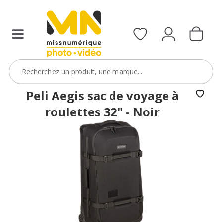
Sony
FX5
avec
le
code
FXVIDEO15
VOIR L'OFFRE
Peli Aegis sac de voyage à
roulettes 32" - Noir