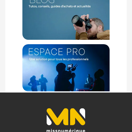
roulement fluide et silencieux sur n'importe quelle surface,
tandis que sa poignée télescopique rétractable multi-niveaux
et ses multiples poignées de transport assurent une
excellente prise en main.
Caractéristiques du sac de voyage à roulettes rigide
Peli Aegis 22" - Noir
Marque : Pelican (Peli)
Modèle : AEGIS 22" Carry-On Rolling Hybrid Duffel - Noir
Catégorie : Sac de voyage hybride à roulettes
Format : Bagage cabine (22 pouces)
Volume maximal : 47 Litres (12,4 gallons)
Technologie de protection : Pelican Shield™ (face avant
thermoformée en EVA et base/coque en polycarbonate)
Matériau extérieur : Tissu Cordura 500D résistant à l'eau et à
l'abrasion
Type de fermeture : Fermetures éclair YKK imbriquées et
compatibles avec un cadenas
Type d'intérieur : Compartiment principal rembourré (nu,
optimisé pour les vêtements ou inserts modulaires
optionnels)