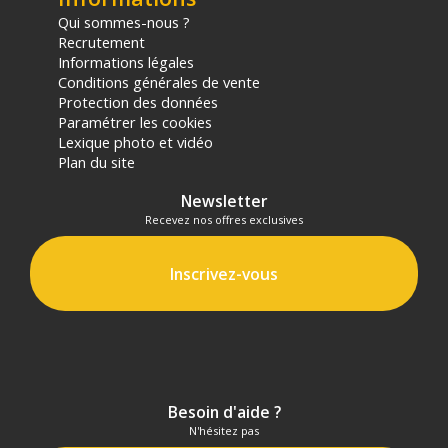
(1) Offre valable jusqu'au 31 Décembre 2030 à partir de 49 euros
Qui sommes-nous ?
d'achat, sur la base d'une expédition Chronopost 24H vers un point
Recrutement
relais situé en France continentale uniquement, valable uniquement
Informations légales
sur les produits de moins de 1m et moins de 20Kg.
Conditions générales de vente
(2) Sous réserve d'éligibilité.
Protection des données
(3) Nombre de points Fidélité estimés, hors remises au panier, basé
Paramétrer les cookies
sur le prix TTC en €, les points seront effectivement calculés dans le
Lexique photo et vidéo
panier.
Plan du site
Newsletter
Recevez nos offres exclusives
Inscrivez-vous
Besoin d'aide ?
N'hésitez pas