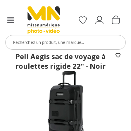
Sony
FX5
avec
le
code
FXVIDEO15
VOIR L'OFFRE
Peli Aegis sac de voyage à
roulettes rigide 22" - Noir