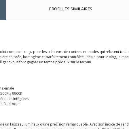
PRODUITS SIMILAIRES
oint compact conçu pour les créateurs de contenu nomades qui refusent tout com
ière colorée, homogène et parfaitement contrôlée, idéale pour le vlog, la ma
ligent vous font gagner un temps précieux sur le terrain.
 maximale
2500K à 9900K
nétiques intégrées
ile Bluetooth
re un faisceau lumineux d'une précision remarquable. Avec son indice de rendu 