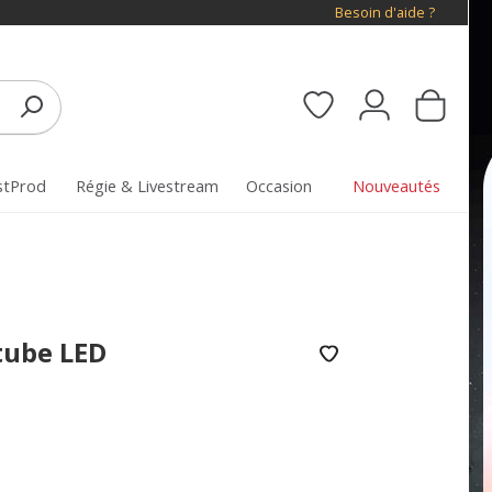
Besoin d'aide ?
stProd
Régie & Livestream
Occasion
Nouveautés
tube LED