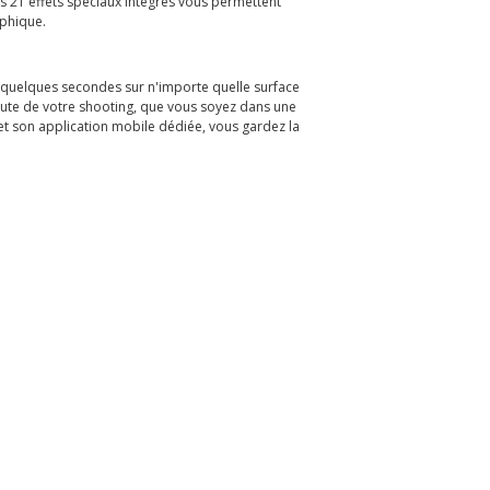
es 21 effets spéciaux intégrés vous permettent
aphique.
n quelques secondes sur n'importe quelle surface
inute de votre shooting, que vous soyez dans une
et son application mobile dédiée, vous gardez la