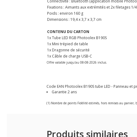
Connectivité : Bluetooth (application mobile Photoo
Fixations : Aimants aux extrémités et 2x filetages 1/4
Poids : environ 160 g
Dimensions : 19,4 x 3,7 x 3,7 cm
CONTENU DU CARTON
1x Tube LED RGB Photoolex B190S
1x Mini trépied de table
1x Dragonne de sécurité
1x Câble de charge USB-C
Offre valable jusqu'au 08-08-2026 inclus.
Code EAN Photoolex B190S tube LED - Panneau et proj
Garantie 2 ans
(1) Nombre de points Fidélité estimés, hors remises au panier, b
Produits similaires