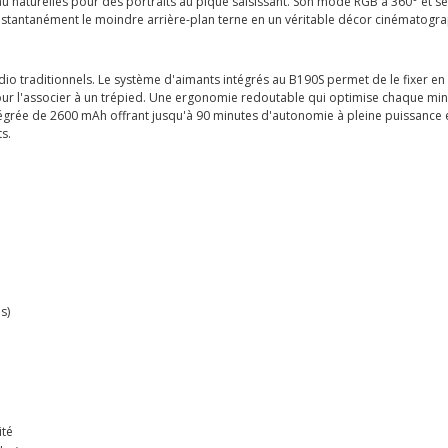
eau naturelles pour des portraits au piqué saisissant. Son mode RGB à 360° et s
instantanément le moindre arrière-plan terne en un véritable décor cinématogr
dio traditionnels. Le système d'aimants intégrés au B190S permet de le fixer e
 pour l'associer à un trépied. Une ergonomie redoutable qui optimise chaque m
ntégrée de 2600 mAh offrant jusqu'à 90 minutes d'autonomie à pleine puissance 
s.
s)
ité