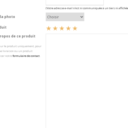
(Votre adresse e-mail n'est ni communiquée à un tiers ni affichée
la photo
duit
opos de ce produit
 sur le produit uniquement, pour
e livraison ou un produit
iser notre
formulaire de contact
.