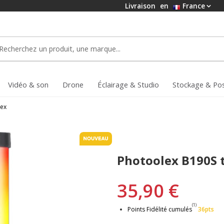
Livraison
en
France
Vidéo & son
Drone
Éclairage & Studio
Stockage & Po
lex
Photoolex B190S 
35,90 €
(1)
Points Fidélité cumulés
36pts