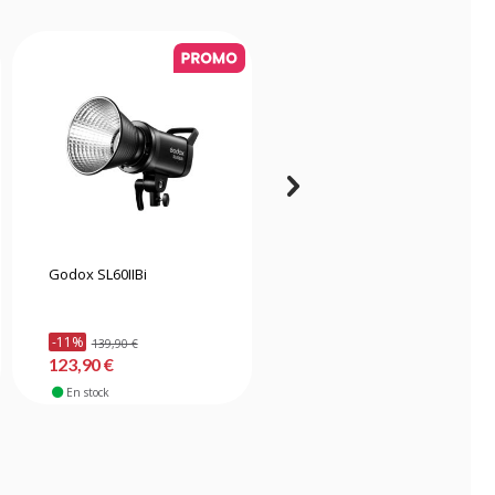
Godox SL60IIBi
Godox Litemons LP600R
panneau LED RGB 60W -
Blanc
-11%
-9%
139,90 €
108,90 €
123,90 €
98,90 €
En stock
En stock