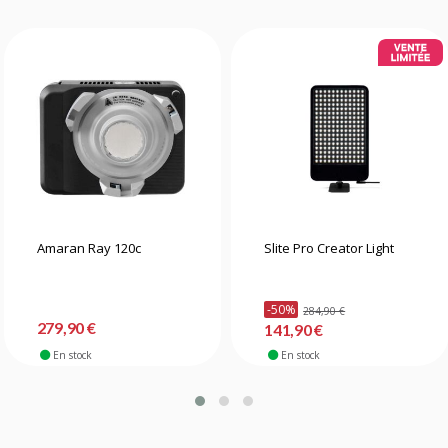
Amaran Ray 120c
Slite Pro Creator Light
-50%
284,90 €
279,90 €
141,90 €
En stock
En stock