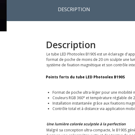
DESCRIPTION
Description
Le tube LED Photoolex B190S est un éclairage d'app
format de poche de moins de 20 cm sculpte une lum
système de fixation magnétique et son contrôle intel
Points forts du tube LED Photoolex B190S
Format de poche ultra-léger pour une mobilité
Couleurs RGB 360° et température réglable de 
Installation instantanée grâce aux fixations mag
Contrôle total et à distance via application mob
Une lumière colorée sculptée à la perfection
Malgré sa conception ultra-compacte, le B190S génè