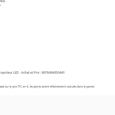
lex)
"
ecteur LED - Achat et Prix :
6978494350441
asé sur le prix TTC en €, les points seront effectivement calculés dans le panier.