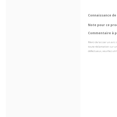
Connaissance de 
Note pour ce pro
Commentaire à pr
Merci de laisser un avis
toute réclamation sur un
défectueux, veuillez util