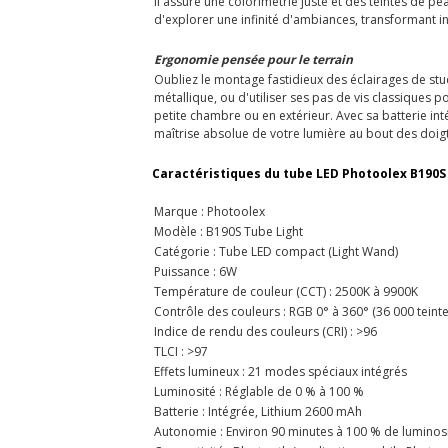
il assure une colorimétrie juste et des teintes de p
d'explorer une infinité d'ambiances, transformant 
Ergonomie pensée pour le terrain
Oubliez le montage fastidieux des éclairages de stu
métallique, ou d'utiliser ses pas de vis classiques
petite chambre ou en extérieur. Avec sa batterie i
maîtrise absolue de votre lumière au bout des doigt
Caractéristiques du tube LED Photoolex B190S
Marque : Photoolex
Modèle : B190S Tube Light
Catégorie : Tube LED compact (Light Wand)
Puissance : 6W
Température de couleur (CCT) : 2500K à 9900K
Contrôle des couleurs : RGB 0° à 360° (36 000 teinte
Indice de rendu des couleurs (CRI) : >96
TLCI : >97
Effets lumineux : 21 modes spéciaux intégrés
Luminosité : Réglable de 0 % à 100 %
Batterie : Intégrée, Lithium 2600 mAh
Autonomie : Environ 90 minutes à 100 % de luminos