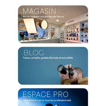
Code EAN Pixboom adaptateur de monture vers EF - Noir -
Bague d'adaptation - Achat et Prix :
84113
Garantie 2 ans
(1) Offre valable jusqu'au 31 Décembre 2030 à partir de 49 euros
d'achat, sur la base d'une expédition Chronopost 24H vers un point
relais situé en France continentale uniquement, valable uniquement
sur les produits de moins de 1m et moins de 20Kg.
(2) Nombre de points Fidélité estimés, hors remises au panier, basé
sur le prix TTC en €, les points seront effectivement calculés dans le
panier.