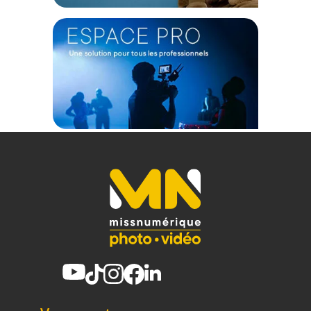
Offre valable jusqu'au 08-08-2026 inclus.
Code EAN Polar Pro Objectif Light Leak (The One) 28 mm - f11 -
Monture Canon RF - Objectif photo focale fixe :
810148700980
Garantie 2 ans
(1) Offre valable jusqu'au 31 Décembre 2030 à partir de 49 euros
d'achat, sur la base d'une expédition Chronopost 24H vers un point
relais situé en France continentale uniquement, valable uniquement
sur les produits de moins de 1m et moins de 20Kg.
(2) Sous réserve d'éligibilité.
(3) Nombre de points Fidélité estimés, hors remises au panier, basé
sur le prix TTC en €, les points seront effectivement calculés dans le
panier.