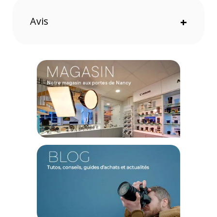
L'objectif a un design incroyablement compact et léger. Vous
retrouvez une sensation de légèreté et de maniabilité. C'est
Avis
+
un compagnon de route idéal pour vos balades et vos
voyages.
Caractéristiques de l'objectif photo Polar Pro
LightLeak 28 mm (The One) monture Canon RF :
TECHNIQUE
Monture : L
Focale : 28 mm
Ouverture : f/11
Taille de filtre : 58 mm
Distance de mise au point min. : 1 mètre
CONCEPTION
Matériau de la lentille : Polymère de qualité optique
Conception du boitier : Aluminium anodisé
CONTENU DU CARTON
1x Objectif photo Polar Pro LightLeak 28mm (The One)
monture Canon RF