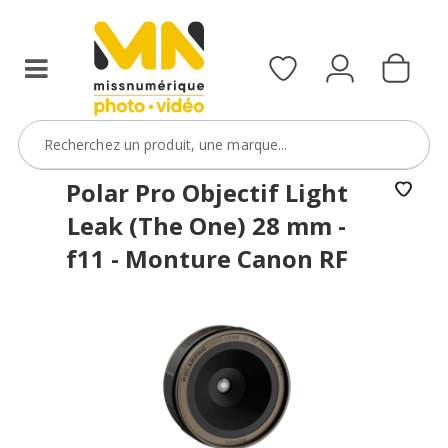
filtres
avec
le
code
ObjectifFiltre5
VOIR L'OFFRE
Polar Pro Objectif Light
Leak (The One) 28 mm -
f11 - Monture Canon RF