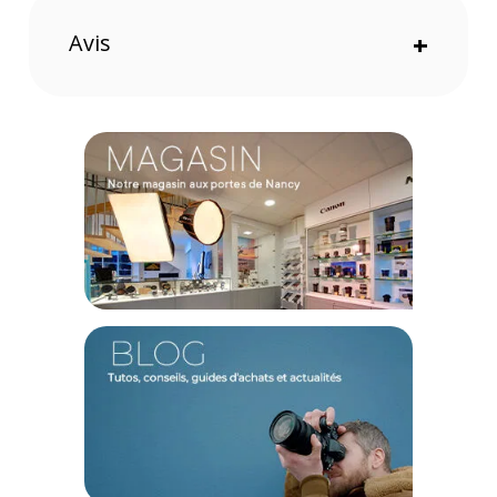
Avis
+
Ce déclencheur vous permettra de connecter et modifier
chaque éclairage de votre studio afin d'adapter les
différentes lumières en fonction de vos envies.
Connecté à vos appareils
Ce déclencheur adapté aux professionnels de chez Profoto
se connecte facilement à vos smartphones Apple ou Android
ainsi qu'avec un iPad depuis l'application Profoto Control.
Caractéristiques techniques du Profoto Connect Pro
Nikon :
Connectivité intégrée : AirX
Bandes de fréquence : 2,4 GHz
Fonctions Profoto Air prises en charge : Sync, TTL, HSS,
Télécommande (Air 1 et Air 2)
Nombre de canaux Air : 100 (1-100)
Nbre de groupes de télécommandes par canal Air : 6 (A-F).
Applications prises en charge pour les appareils Bluetooth :
Profoto Control