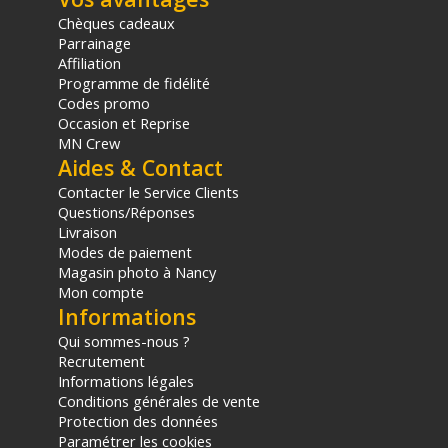
Chèques cadeaux
Parrainage
Code EAN Profoto Connect Pro Nikon - Déclencheur photo -
Affiliation
Achat et prix :
7340027559475
Programme de fidélité
Garantie 2 ans
Codes promo
Occasion et Reprise
(1) Offre valable jusqu'au 31 Décembre 2030 à partir de 49 euros
MN Crew
d'achat, sur la base d'une expédition Chronopost 24H vers un point
Aides & Contact
relais situé en France continentale uniquement, valable uniquement
sur les produits de moins de 1m et moins de 20Kg.
Contacter le Service Clients
(2) Sous réserve d'éligibilité.
Questions/Réponses
(3) Nombre de points Fidélité estimés, hors remises au panier, basé
Livraison
sur le prix TTC en €, les points seront effectivement calculés dans le
Modes de paiement
panier.
Magasin photo à Nancy
Mon compte
Informations
Qui sommes-nous ?
Recrutement
Informations légales
Conditions générales de vente
Protection des données
Paramétrer les cookies