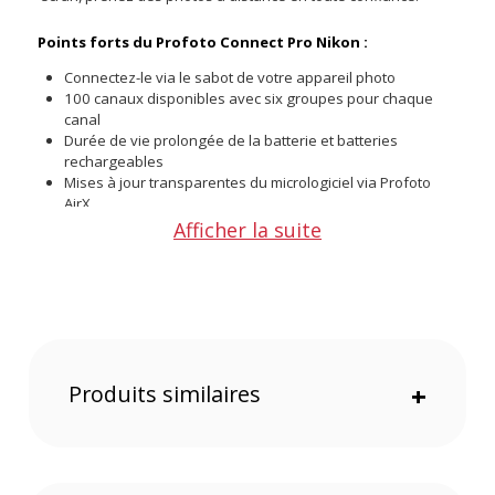
Points forts du Profoto Connect Pro Nikon :
Connectez-le via le sabot de votre appareil photo
100 canaux disponibles avec six groupes pour chaque
canal
Durée de vie prolongée de la batterie et batteries
rechargeables
Mises à jour transparentes du micrologiciel via Profoto
AirX
Synchronisation et télécommande 0,5-100 m (1,5-330 pi)
Afficher la suite
Possibilité d'utiliser des piles alcalines, lithium ou AAA
rechargeables
Produits similaires
+