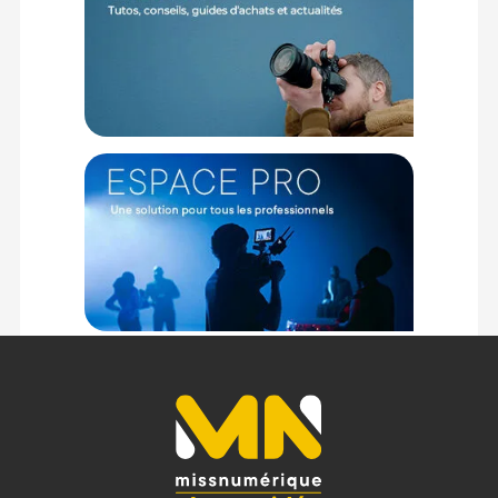
d'utilisation lorsque vous avez besoin d'ajouter une touche
lumineuse subtile à l'image.
Contrôle
Le Profoto D30 est un flash facile à configurer et doté d'une
interface intuitive. Pour le contrôle sans fil, vous pouvez
utiliser la connectivité AirX et vous servir de la télécommande
de l'appareil photo. Il est également possible d'utiliser les
applications Profoto Camera et Profoto Control depuis votre
smartphone.
Modificateurs de lumière
Vous pouvez utiliser n'importe quel modificateur de lumière
Profoto de 100 mm. Cela inclut les modificateurs de la série
LST conçus pour des éclairages plus grands.
NOTE
: Le Profoto D30 est un flash à front plat. Les
modificateurs de lumière conçus pour les têtes en saillie ne
sont pas recommandés.
Caractéristiques de la torche flash Profoto D30 :