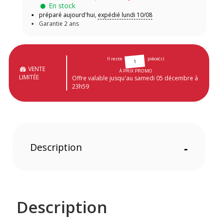
En stock
préparé aujourd'hui,
expédié lundi 10/08
Garantie 2 ans
Il reste
pièce(s)
1
VENTE
À PRIX PROMO
LIMITÉE
Offre valable jusqu'au samedi 05 décembre à
23h59
Description
-
Description