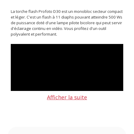
La torche flash Profoto D30 est un monobloc secteur compact
et léger. C'est un flash à 11 diaphs pouvant atteindre 500 Ws
de puissance doté d'une lampe pilote bicolore qui peut servir
d'éclairage continu en vidéo. Vous profitez d'un outil
polyvalent et performant.
Afficher la suite
Points forts de la torche flash Profoto D30 :
Flash de 11 diaphragmes avec puissance de 0,5 à 500 Ws