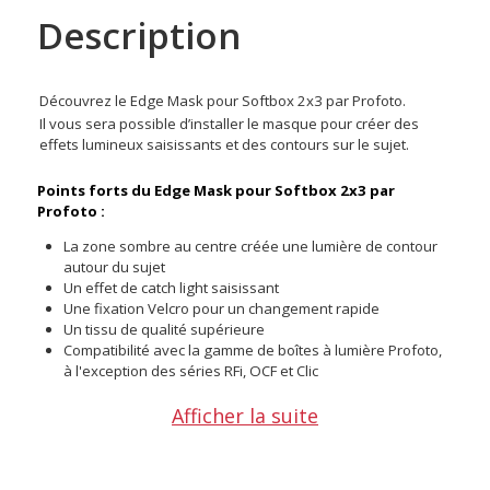
Description
Découvrez le Edge Mask pour Softbox 2x3 par Profoto.
Il vous sera possible d’installer le masque pour créer des
effets lumineux saisissants et des contours sur le sujet.
Points forts du Edge Mask pour Softbox 2x3 par
Profoto :
La zone sombre au centre créée une lumière de contour
autour du sujet
Un effet de catch light saisissant
Une fixation Velcro pour un changement rapide
Un tissu de qualité supérieure
Compatibilité avec la gamme de boîtes à lumière Profoto,
à l'exception des séries RFi, OCF et Clic
Afficher la suite
Installation du Edge Mask
L'installation du Edge Mask sur votre Softbox est simple et
rapide grâce à la fixation Velcro, offrant ainsi la possibilité de