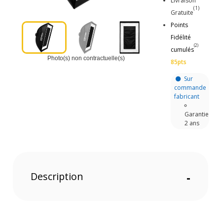
Livraison
(1)
Gratuite
Points
Fidélité
(2)
cumulés
Photo(s) non contractuelle(s)
85pts
Sur
commande
fabricant
Garantie
2 ans
Description
-