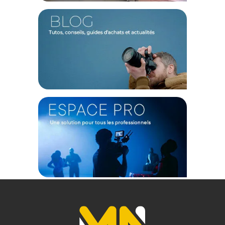
CONTENU DU CARTON
1x Edge Mask pour Softbox 2x3 par Profoto
1x Etui de transport
Offre valable jusqu'au 08-08-2026 inclus.
Code EAN Profoto Edge Mask 2x3 Rectangular - Toile
diffusante - Achat et prix :
7340027563434
Garantie 2 ans
(1) Offre valable jusqu'au 31 Décembre 2030 à partir de 49 euros
d'achat, sur la base d'une expédition Chronopost 24H vers un point
relais situé en France continentale uniquement, valable uniquement
sur les produits de moins de 1m et moins de 20Kg.
(2) Nombre de points Fidélité estimés, hors remises au panier, basé
sur le prix TTC en €, les points seront effectivement calculés dans le
panier.