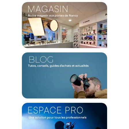
Offre valable jusqu'au 09-08-2026 inclus.
Code EAN Profoto Softgrid 4' Octa - Grille nid d'abeille - Achat
& Prix :
7340027565643
Garantie 2 ans
(1) Offre valable jusqu'au 31 Décembre 2030 à partir de 49 euros
d'achat, sur la base d'une expédition Chronopost 24H vers un point
relais situé en France continentale uniquement, valable uniquement
sur les produits de moins de 1m et moins de 20Kg.
(2) Sous réserve d'éligibilité.
(3) Nombre de points Fidélité estimés, hors remises au panier, basé
sur le prix TTC en €, les points seront effectivement calculés dans le
panier.