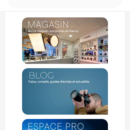
Streaming IP : NDI HX2/HX3, RTMP, RTMPS
Codecs vidéo IP : H.264/H.265 (1080p)
Codecs audio IP : AAC-LC
Connectivité réseau : Wi-Fi 6 ; Ethernet RJ45
Connectique supplémentaire : 1 x RJ45 (contrôle/LAN/NDI)
Enregistrement externe : 1 x USB-A 2.0
Écran : 2"
Alimentation : USB-C (20 V DC, 2.2 A)
Dimensions : 253.5 x 128.4 x 60.2 mm
Poids : 875 g
CONTENU DU CARTON
1 x RODE Caster Video S workstation
1 x alimentation
1 x câble USB-C vers USB-C SuperSpeed
Offre valable jusqu'au 06-08-2026 inclus.
Code EAN RODE Caster Video S workstation - Interface audio -
Achat et prix :
698813017393
Garantie 2 ans