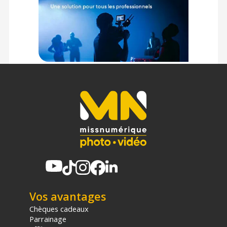
(1) Offre valable jusqu'au 31 Décembre 2030 à partir de 49 euros
d'achat, sur la base d'une expédition Chronopost 24H vers un point
relais situé en France continentale uniquement, valable uniquement
sur les produits de moins de 1m et moins de 20Kg.
(2) Nombre de points Fidélité estimés, hors remises au panier, basé
sur le prix TTC en €, les points seront effectivement calculés dans le
panier.
Vos avantages
Chèques cadeaux
Parrainage