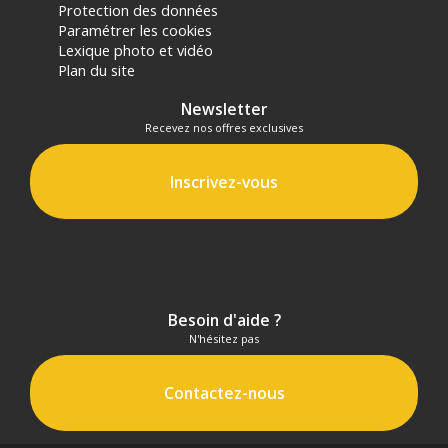
Protection des données
d'achat, sur la base d'une expédition Chronopost 24H vers un point
Paramétrer les cookies
relais situé en France continentale uniquement, valable uniquement
Lexique photo et vidéo
sur les produits de moins de 1m et moins de 20Kg.
Plan du site
(2) Sous réserve d'éligibilité.
(3) Nombre de points Fidélité estimés, hors remises au panier, basé
Newsletter
sur le prix TTC en €, les points seront effectivement calculés dans le
panier.
Recevez nos offres exclusives
Inscrivez-vous
Besoin d'aide ?
N'hésitez pas
Contactez-nous