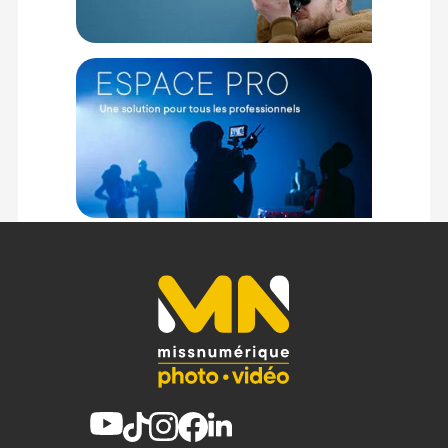
Caractéristiques du microphone Rode Wireless Pro Kit
HF Double
GENERAL
Directivité : Omnidirectionnel
Plage de fréquences : 20 Hz – 20 kHz
SPL maximal : 123,5 dB SPL
Bruit équivalent (pondéré A) : 22 dBA
Rapport signal sur bruit : 72 dB
Entrées analogiques : TRS verrouillable 3,5 mm (TX)
Sorties analogiques : TRRS 3,5 m (RX)
Connectivité numérique : USB-C
Portée : 260m (ligne de vue)
Exigences du système d'exploitation :
macOS 10.15 supérieur
Windows 10 et supérieur
iOS 14 et supérieur
Android 11 et supérieur
Alimentation : Batterie lithium-ion rechargeable intégrée,
chargée via USB-C (5 V, 0,4 A)