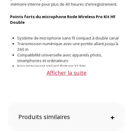
mémoire interne pour plus de 40 heures d'enregistrement.
Points forts du microphone Rode Wireless Pro Kit HF
Double
Système de microphone sans fil compact à double canal
Transmission numérique avec une portée allant jusqu'à
260 m
Compatibilité universelle avec appareils photo,
smartphones et ordinateurs
Enregistrement intégré flottant 32 bits
Afficher la suite
Capacité avancée de timecode
Technologie intelligente GainAssist
32 Go de stockage sur chaque émetteur pour plus de 40
heures d'enregistrements
Connecteurs TRS 3,5 mm verrouillables
Monitoring avec contrôle de niveau intégré
Kit d'accessoires complet
Configuration facile sur ordinateur ou smartphone via
Produits similaires
+
RØDE Central
L'enregistrement intégré 32 bits vous offre 32 Go de