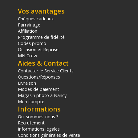
Autonomie : Jusqu'à 7 heures
Vos avantages
CONTENU DU CARTON
Chèques cadeaux
1 x RODE Wireless Pro RX
Parrainage
2 x RODE Wireless Pro TX
Affiliation
1 x RODE SC2
Programme de fidélité
1 x RODE SC21
Codes promo
Occasion et Reprise
1 x RODE SC22
MN Crew
1 x RODE SC34
Aides & Contact
1 x RODE Charge Case PRO
1 x RODE Accessory Case
Contacter le Service Clients
2 x RODE Lavalier II + accessoires
Questions/Réponses
2 x RODE MagClip GO
Livraison
3 x RODE Furry Windshield
Modes de paiement
Magasin photo à Nancy
Offre valable jusqu'au 08-08-2026 inclus.
Mon compte
Informations
Code EAN Rode Wireless Pro Kit HF Double - Achat et Prix :
Qui sommes-nous ?
698813010943
Recrutement
Garantie 5 ans
Informations légales
Conditions générales de vente
(1) Offre valable jusqu'au 31 Décembre 2030 à partir de 49 euros