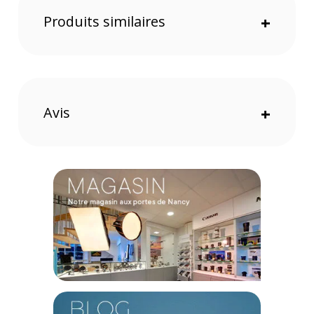
Caractéristiques du Windshield anti vent WS9 Bleue par
Produits similaires
+
Rode :
GENERAL
Modèle : Windshield anti vent WS9 - Bleue
Marque : Rode
Référence : R100361
Avis
+
PHYSIQUE
Matériau : Fausse fourrure, mousse
Diamètre extérieur : 60 mm
Longueur : 65 mm
Poids : 12 g
CONTENU DU CARTON
1x Windshield anti vent WS9 Bleue par Rode
Offre valable jusqu'au 08-08-2026 inclus.
Code EAN Rode WS9 Windshield Bleue - Accessoire son -
Achat et prix :
698813008346