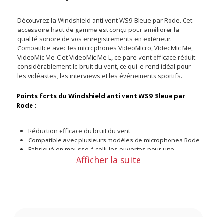
Découvrez la Windshield anti vent WS9 Bleue par Rode. Cet
accessoire haut de gamme est conçu pour améliorer la
qualité sonore de vos enregistrements en extérieur.
Compatible avec les microphones VideoMicro, VideoMic Me,
VideoMic Me-C et VideoMic Me-L, ce pare-vent efficace réduit
considérablement le bruit du vent, ce qui le rend idéal pour
les vidéastes, les interviews et les événements sportifs.
Points forts du Windshield anti vent WS9 Bleue par
Rode :
Réduction efficace du bruit du vent
Compatible avec plusieurs modèles de microphones Rode
Fabriqué en mousse à cellules ouvertes pour une
Afficher la suite
excellente absorption sonore
Recouvert de fourrure synthétique pour une bonne
protection
Idéal pour les enregistrements en extérieur, notamment
pour le cinéma et le sport