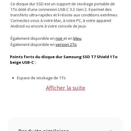
Ce disque dur SSD est un support de stockage portable de
1To doté d'une connexion USB-C 3.2 Gen 2. Il permet des
transferts ultra-rapides et il résiste aux conditions extrêmes.
Connectez-vous à votre Mac, à votre PC, à votre appareil
Android ou encore à votre console de jeux.
Également disponible en
noir
et en
bleu
.
Également disponible en
version 2To
.
Points forts du disque dur Samsung SSD T7 Shield 1To
beige USB-C :
Espace de stockage de 1To
Lecture jusqu'à 1050Mo/s et écriture jusqu'à 1000 Mo/s
Afficher la suite
Interface USB 3.2 Gen 2
Certification IP65 pour la résistance à l'eau et à la
poussière
Résiste aux chutes jusqu'à 3 mètres
Compatible avec l'USB 3.0 et l'USB 2.0
Protégé contre la surchauffe