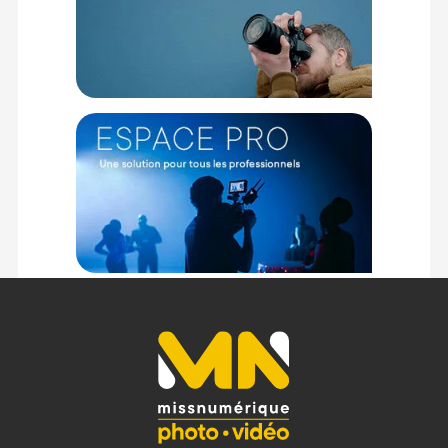
Pour atteindre les performances maximales en lecture et
en écriture, l'ordinateur et le câble utilisés doivent
prendre en charge l'USB 3.2 Gen 2 et le mode UASP.
Avec certains systèmes d'exploitation, il sera nécessaire
de reformater le disque dur.
Les dommages causés par l'eau, la poussière et les
chutes ne sont pas garanties et les capacités de
résistance peuvent varier en fonction des conditions
d'utilisation.
Caractéristiques du disque dur Samsung SSD T7 Shield
1To beige USB-C :
TECHNIQUE
Capacité : 1 To
Vitesse de transfert : Lecture séquentielle jusqu'à 1050 Mo/s
Vitesse d'écriture : Écriture séquentielle jusqu'à 1000 Mo/s
Interface : USB 3.2 Gen 2 (10Gops)
Mode UASP : Oui
Cryptage : AES 256 bits hardware encryption
Sécurité : Samsung Portable SSD Software 1.0 ; Samsung
Magican Software