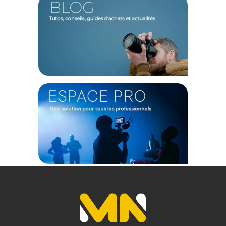
Autofocus rapide et silencieux (Linear STM)
Équipé d'un moteur autofocus linéaire STM (Stepping Motor),
l'objectif offre une mise au point rapide, précise et surtout
quasi silencieuse. C'est un avantage crucial pour les
vidéastes qui ont besoin d'un suivi du sujet fluide et sans
bruits de moteur audibles sur la bande-son.
Capacité de mise au point proche
L'objectif brille par sa polyvalence, il offre une distance de
mise au point minimale très courte de seulement 18 cm à la
focale de 24mm (et 32 cm à 60mm). Cela permet de réaliser
des plans créatifs en proxiphotographie, avec un rapport de
grossissement allant jusqu'à 0.27x, idéal pour la
photographie de produits, de nourriture ou de détails.
Conception Moderne et ergonomique
Le Samyang 24-60mm est doté d'une construction robuste,
incluant des joints d'étanchéité pour le protéger de la
poussière et de l'humidité. Il dispose également d'un
commutateur AF/MF pratique et d'un diamètre de filtre de 72
mm, plus petit et donc plus économique que le standard de
82 mm souvent vu sur les zooms f/2.8.