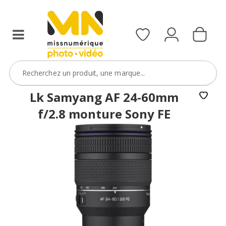
filtres
avec
le
code
ObjectifFiltre5
VOIR L'OFFRE
Lk Samyang AF 24-60mm
f/2.8 monture Sony FE