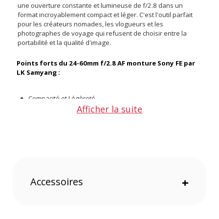
une ouverture constante et lumineuse de f/2.8 dans un
format incroyablement compact et léger. C'est l'outil parfait
pour les créateurs nomades, les vlogueurs et les
photographes de voyage qui refusent de choisir entre la
portabilité et la qualité d'image.
Points forts du 24-60mm f/2.8 AF monture Sony FE par
LK Samyang :
Compacité et Légèreté
Afficher la suite
Partenariat avec Schneider-Kreuznach
Ouverture constante f/2.8
Autofocus rapide et silencieux (Linear STM)
Capacité de mise au point proche
Conception Moderne et ergonomique
Compacité et Légèreté
Accessoires
+
Le principal atout de cet objectif est son poids. Pesant moins
de 500 grammes (494 g pour être précis), il pèse moins de la
moitié du poids de la plupart des zooms 24-70mm f/2.8
traditionnels. Ce gain de poids est un changement radical
pour les prises de vue à main levée prolongées, l'utilisation