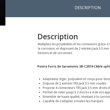
DESCRIPTION
Description
Multipliez les possibilités et les connexions grâce 
la corrosion, et disposant de 2 entrées Jack 3.5 mm
besoins et de vos envies.
Points Forts de Saramonic SR-C2019 Câble split
Adaptateur léger, polyvalent et conçu pour dure
Dispose de 2 entrées TRS Jack 3.5 mm coudés
Propose 4 connecteurs TRS Jack 3.5 mm droits d
Permet de relier jusqu'à 2 micros à 4 de vos app
Ensemble de haute qualité, résistant à la corros
Capable de s'adapter à toutes les marques