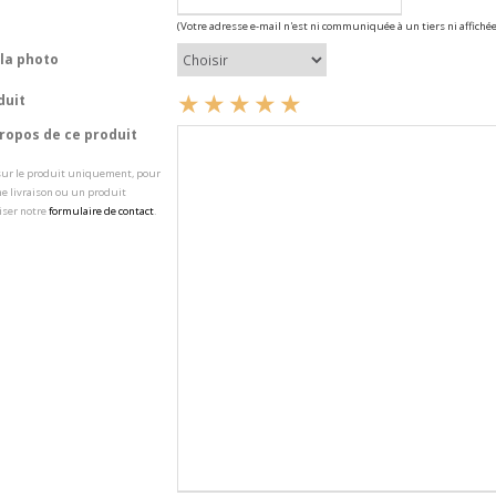
(Votre adresse e-mail n'est ni communiquée à un tiers ni affichée
la photo
duit
opos de ce produit
 sur le produit uniquement, pour
e livraison ou un produit
iser notre
formulaire de contact
.