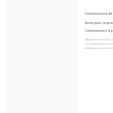
Connaissance de 
Note pour ce pro
Commentaire à pr
Merci de laisser un avis
toute réclamation sur un
défectueux, veuillez util