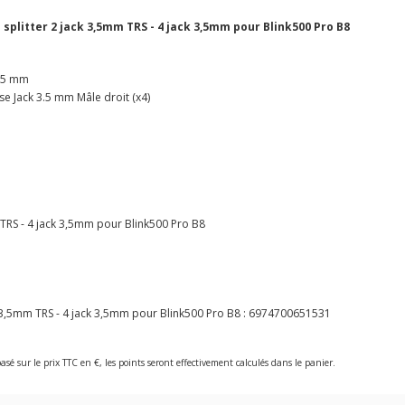
splitter 2 jack 3,5mm TRS - 4 jack 3,5mm pour Blink500 Pro B8
3.5 mm
se Jack 3.5 mm Mâle droit (x4)
 TRS - 4 jack 3,5mm pour Blink500 Pro B8
3,5mm TRS - 4 jack 3,5mm pour Blink500 Pro B8 :
6974700651531
asé sur le prix TTC en €, les points seront effectivement calculés dans le panier.