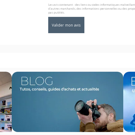
Les avis contenant : des liens ou codes informatiques malveillant
d'autres marchands, des informations personnelles ou des propo
pas publiés.