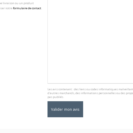
e livraison ou un produit
iser notre
formulaire de contact
.
Les avis contenant : des liens ou codes informatiques malveillant
d'autres marchands, des informations personnelles ou des propo
pas publiés.