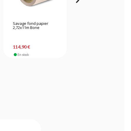
Savage fond papier
Savage fond papier
2,72x11m Bone
2,72x11m Primary Red
114,90 €
114,90 €
En stock
En stock