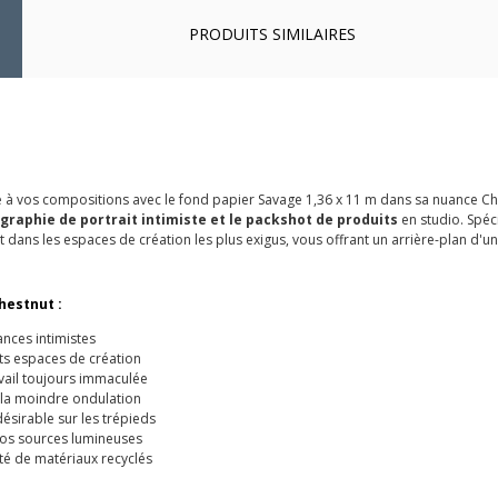
PRODUITS SIMILAIRES
à vos compositions avec le fond papier Savage 1,36 x 11 m dans sa nuance Ch
graphie de portrait intimiste et le packshot de produits
en studio. Spé
t dans les espaces de création les plus exigus, vous offrant un arrière-plan d'u
hestnut :
nces intimistes
its espaces de création
vail toujours immaculée
la moindre ondulation
ésirable sur les trépieds
 vos sources lumineuses
té de matériaux recyclés