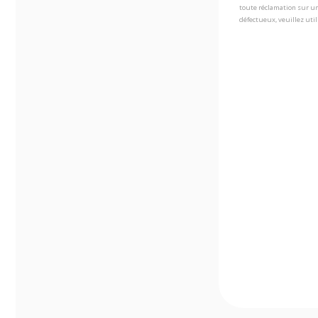
toute réclamation sur un
défectueux, veuillez util