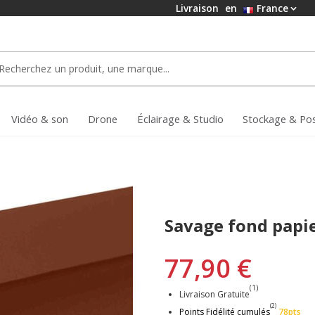
Livraison
en
France
Vidéo & son
Drone
Éclairage & Studio
Stockage & Po
Savage fond papi
77,90 €
(1)
Livraison Gratuite
(2)
Points Fidélité cumulés
78pts