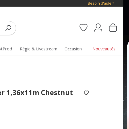
Besoin d'aide ?
stProd
Régie & Livestream
Occasion
Nouveautés
er 1,36x11m Chestnut