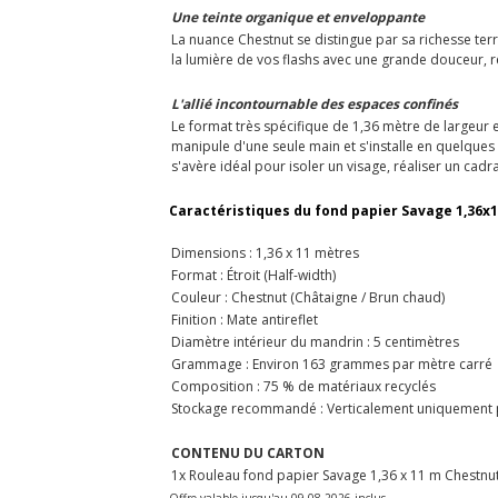
Une teinte organique et enveloppante
La nuance Chestnut se distingue par sa richesse te
la lumière de vos flashs avec une grande douceur, r
L'allié incontournable des espaces confinés
Le format très spécifique de 1,36 mètre de largeur 
manipule d'une seule main et s'installe en quelque
s'avère idéal pour isoler un visage, réaliser un ca
Caractéristiques du fond papier Savage 1,36x
Dimensions : 1,36 x 11 mètres
Format : Étroit (Half-width)
Couleur : Chestnut (Châtaigne / Brun chaud)
Finition : Mate antireflet
Diamètre intérieur du mandrin : 5 centimètres
Grammage : Environ 163 grammes par mètre carré
Composition : 75 % de matériaux recyclés
Stockage recommandé : Verticalement uniquement p
CONTENU DU CARTON
1x Rouleau fond papier Savage 1,36 x 11 m Chestnu
Offre valable jusqu'au 09-08-2026 inclus.