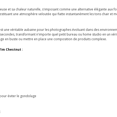
rreuse et sa chaleur naturelle, s'imposant comme une alternative élégante aux
estituant une atmosphère veloutée qui flatte instantanément les tons chair et 
est une véritable aubaine pour les photographes évoluant dans des environnement
s secondes, transformant n'importe quel petit bureau ou home studio en un vér
drage en buste ou mettre en place une composition de produits complexe.
11m Chestnut :
our éviter le gondolage
t