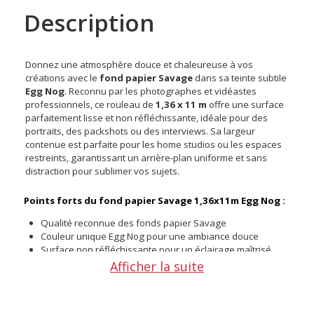
Description
Donnez une atmosphère douce et chaleureuse à vos
créations avec le
fond papier Savage
dans sa teinte subtile
Egg Nog
. Reconnu par les photographes et vidéastes
professionnels, ce rouleau de
1,36 x 11 m
offre une surface
parfaitement lisse et non réfléchissante, idéale pour des
portraits, des packshots ou des interviews. Sa largeur
contenue est parfaite pour les home studios ou les espaces
restreints, garantissant un arrière-plan uniforme et sans
distraction pour sublimer vos sujets.
Points forts du fond papier Savage 1,36x11m Egg Nog :
Qualité reconnue des fonds papier Savage
Couleur unique Egg Nog pour une ambiance douce
Surface non réfléchissante pour un éclairage maîtrisé
Format polyvalent de 1,36 x 11 m
Afficher la suite
Idéal pour le portrait, la mode et le produit
Une teinte créative et subtile