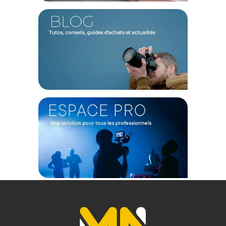
CONTENU DU CARTON
1x Savage fond papier 1,36x11m Egg Nog
Offre valable jusqu'au 09-08-2026 inclus.
Code EAN SAVAGE Savage fond papier 1,36x11m Egg Nog -
Fond papier - Achat & prix :
731409554749
Garantie 2 ans
(1) Offre valable jusqu'au 31 Décembre 2030 à partir de 49 euros
d'achat, sur la base d'une expédition Chronopost 24H vers un point
relais situé en France continentale uniquement, valable uniquement
sur les produits de moins de 1m et moins de 20Kg.
(2) Nombre de points Fidélité estimés, hors remises au panier, basé
sur le prix TTC en €, les points seront effectivement calculés dans le
panier.