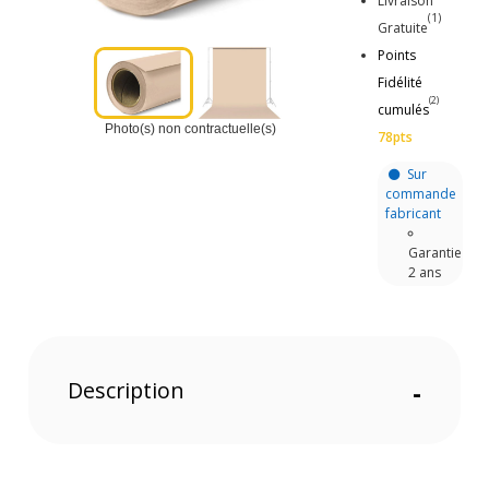
Livraison
(1)
Gratuite
Points
Fidélité
(2)
cumulés
Photo(s) non contractuelle(s)
78pts
Sur
commande
fabricant
Garantie
2 ans
Description
-