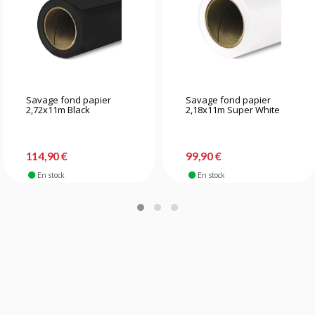
Savage fond papier
Savage fond papier
2,72x11m Black
2,18x11m Super White
114,90 €
99,90 €
En stock
En stock