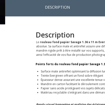
DESCRIPTION
Description
Le
rouleau fond papier Savage 1.36 x 11 m Eve
absolue. Sa surface mate et antireflet assure une d
mandrin rigide prêt à être installé sur vos supports
ainsi l'efficacité de vos flux de production photogr
Points forts du rouleau fond papier Savage 1.3
Surface mate antireflet optimisant la diffusion l
Teinte Evergreen offrant un fond sobre élégant
Épaisseur dense assurant une excellente tenue v
Mandrin en carton facilitant le déroulement cont
Papier sans acide protégeant vos sujets délicats
Matériau recyclable s'intégrant dans une déma
Rendu visuel homogène et maîtrise des éclairage