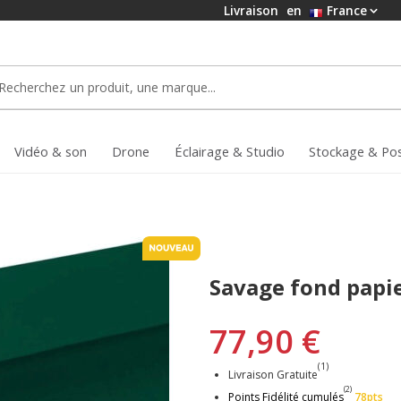
Livraison
en
France
Vidéo & son
Drone
Éclairage & Studio
Stockage & Po
Savage fond papi
77,90 €
(1)
Livraison Gratuite
(2)
Points Fidélité cumulés
78pts