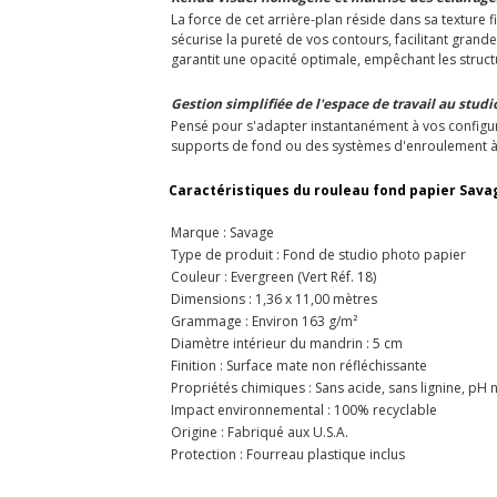
La force de cet arrière-plan réside dans sa texture 
sécurise la pureté de vos contours, facilitant gra
garantit une opacité optimale, empêchant les struct
Gestion simplifiée de l'espace de travail au studi
Pensé pour s'adapter instantanément à vos configura
supports de fond ou des systèmes d'enroulement à c
Caractéristiques du rouleau fond papier Savag
Marque : Savage
Type de produit : Fond de studio photo papier
Couleur : Evergreen (Vert Réf. 18)
Dimensions : 1,36 x 11,00 mètres
Grammage : Environ 163 g/m²
Diamètre intérieur du mandrin : 5 cm
Finition : Surface mate non réfléchissante
Propriétés chimiques : Sans acide, sans lignine, pH 
Impact environnemental : 100% recyclable
Origine : Fabriqué aux U.S.A.
Protection : Fourreau plastique inclus