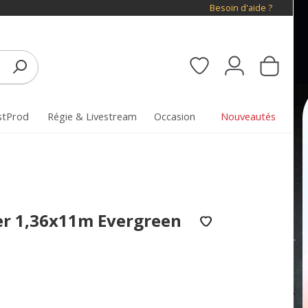
Besoin d'aide ?
stProd
Régie & Livestream
Occasion
Nouveautés
er 1,36x11m Evergreen