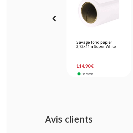
Savage fond papier
2,72x11m Super White
114,90 €
En stock
Avis clients