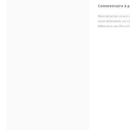
Commentaire à pr
Merci de laisser un avis
toute réclamation sur un
défectueux, veuillez util