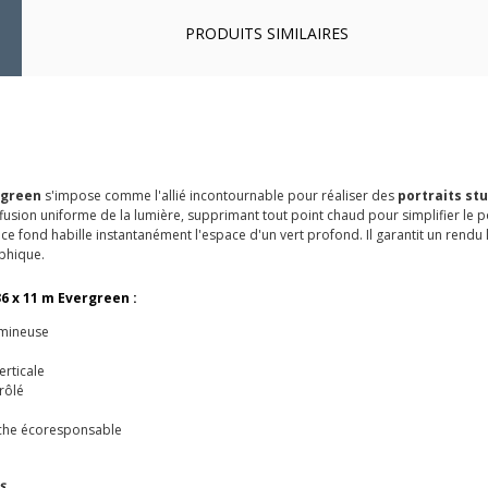
PRODUITS SIMILAIRES
rgreen
s'impose comme l'allié incontournable pour réaliser des
portraits st
iffusion uniforme de la lumière, supprimant tout point chaud pour simplifier le
, ce fond habille instantanément l'espace d'un vert profond. Il garantit un rend
aphique.
6 x 11 m Evergreen :
umineuse
erticale
rôlé
rche écoresponsable
s