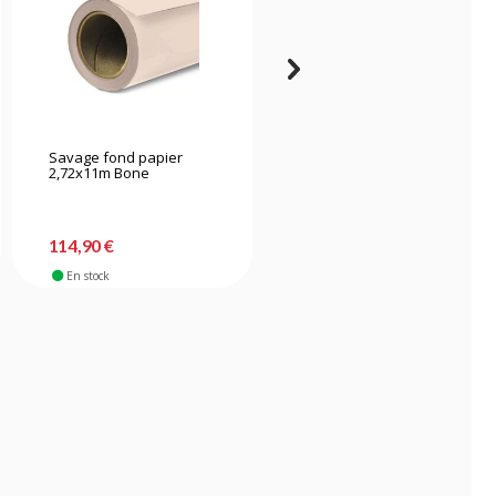
Savage fond papier
Savage fond papier
2,72x11m Bone
2,72x11m Primary Red
114,90 €
114,90 €
En stock
En stock