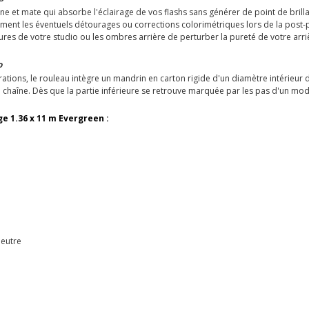
fine et mate qui absorbe l'éclairage de vos flashs sans générer de point de brill
ndement les éventuels détourages ou corrections colorimétriques lors de la pos
ures de votre studio ou les ombres arrière de perturber la pureté de votre arri
o
tions, le rouleau intègre un mandrin en carton rigide d'un diamètre intérieur 
haîne. Dès que la partie inférieure se retrouve marquée par les pas d'un modèl
e 1.36 x 11 m Evergreen :
neutre