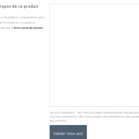
opos de ce produit
 sur le produit uniquement, pour
e livraison ou un produit
iser notre
formulaire de contact
.
Les avis contenant : des liens ou codes informatiques malveillant
d'autres marchands, des informations personnelles ou des propo
pas publiés.