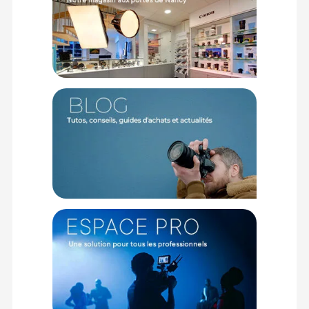
Caractéristiques du fond papier Savage 1,36x11m
Focus Gray :
GÉNÉRAL
Marque : SAVAGE
Couleur : Focus Gray
DIMENSIONS
Largeur : 1,36 m
Longueur : 11 m
CONTENU DU CARTON
1x Rouleau de fond papier Savage 1,36x11m Focus Gray
Offre valable jusqu'au 08-08-2026 inclus.
Code EAN SAVAGE Savage fond papier 1,36x11m Focus Gray -
Fond papier - Achat & prix :
731409560535
Garantie 2 ans
(1) Offre valable jusqu'au 31 Décembre 2030 à partir de 49 euros
d'achat, sur la base d'une expédition Chronopost 24H vers un point