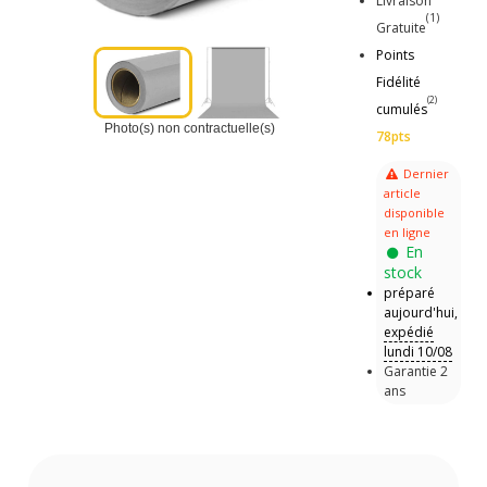
Livraison
(1)
Gratuite
Points
Fidélité
(2)
cumulés
Photo(s) non contractuelle(s)
78pts
Dernier
article
disponible
en ligne
En
stock
préparé
aujourd'hui,
expédié
lundi 10/08
Garantie 2
ans