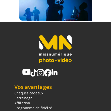
(1) Offre valable jusqu'au 31 Décembre 2030 à partir de 49 euros
d'achat, sur la base d'une expédition Chronopost 24H vers un point
relais situé en France continentale uniquement, valable uniquement
sur les produits de moins de 1m et moins de 20Kg.
(2) Nombre de points Fidélité estimés, hors remises au panier, basé
sur le prix TTC en €, les points seront effectivement calculés dans le
panier.
Vos avantages
Chèques cadeaux
Parrainage
Affiliation
Programme de fidélité