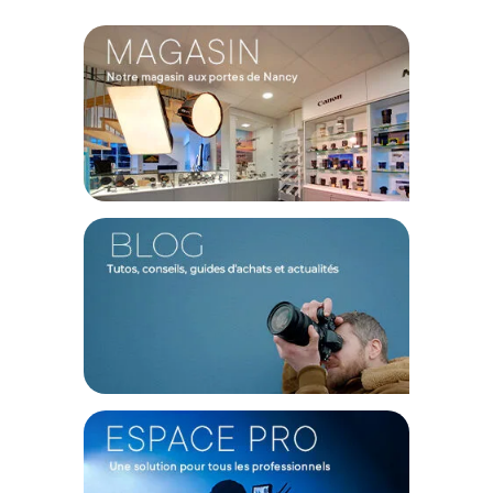
mortes, tout en restant facile à manipuler et à installer dans
des espaces plus réduits comme un home studio. La
longueur de 11 m vous assure une grande durabilité, vous
permettant de dérouler une surface neuve et impeccable
pour de nombreuses séances.
Caractéristiques du Savage fond papier 1,36x11m
Mocha :
Marque : SAVAGE
Couleur : Mocha
Dimensions (L x l) : 11 m x 1,36 m
CONTENU DU CARTON
1x Rouleau fond papier Savage 1.36 x 11m Mocha
Offre valable jusqu'au 07-08-2026 inclus.
Code EAN SAVAGE Savage fond papier 1,36x11m Mocha -
Fond papier - Achat & prix :
000000098781
Garantie 2 ans