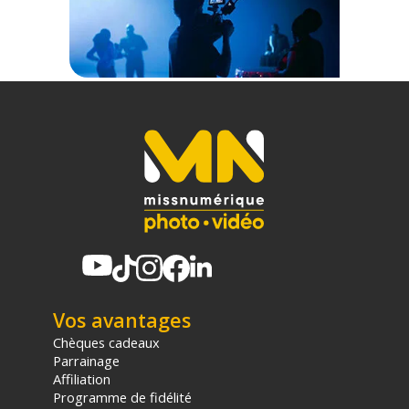
CONTENU DU CARTON
1x Rouleau fond papier Savage Widetone Seamless Orchid
1,36 x 11 m
Offre valable jusqu'au 07-08-2026 inclus.
Code EAN Savage fond papier 1,36x11m Orchid - Fond papier
- Achat & prix :
731409529532
Garantie 2 ans
(1) Offre valable jusqu'au 31 Décembre 2030 à partir de 49 euros
d'achat, sur la base d'une expédition Chronopost 24H vers un point
relais situé en France continentale uniquement, valable uniquement
sur les produits de moins de 1m et moins de 20Kg.
(2) Nombre de points Fidélité estimés, hors remises au panier, basé
sur le prix TTC en €, les points seront effectivement calculés dans le
panier.
Vos avantages
Chèques cadeaux
Parrainage
Affiliation
Programme de fidélité