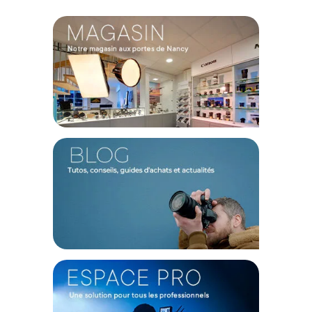
Pensé pour répondre aux impératifs de réactivité des
professionnels, ce format compact d'environ 1,36 mètre de
large s'intègre avec aisance dans les espaces de création
exigus ou les configurations de studios nomades. Monté sur
un mandrin rigide pour une installation rapide sur vos
systèmes d'enroulement, il permet une gestion dynamique
de l'arrière-plan.
Caractéristiques du fond de studio photo papier
Savage Widetone Seamless Orchid :
Marque : Savage
Type de produit : Fond de studio photo papier
Modèle : Widetone Seamless Background Paper
Couleur : Orchid (Orchidée - Réf. 29)
Dimensions : 1,36 x 11,00 mètres
Finition : Surface mate non réfléchissante
Structure : Enroulé sur mandrin rigide
Impact environnemental : Matériau 100% recyclable
Origine : Fabriqué aux U.S.A.