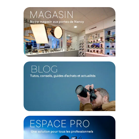
Marque : SAVAGE
Couleur : Plum
Matériau : Papier
Surface : Mate, non-réfléchissante
Largeur : 1,36 m
Longueur : 11 m
CONTENU DU CARTON
1x Rouleau fond papier Savage 1.36 x 11m Plum
Offre valable jusqu'au 06-08-2026 inclus.
Code EAN SAVAGE Savage fond papier 1,36x11m Plum - Fond
papier - Achat & prix :
000000098783
Garantie 2 ans
(1) Offre valable jusqu'au 31 Décembre 2030 à partir de 49 euros
d'achat, sur la base d'une expédition Chronopost 24H vers un point
relais situé en France continentale uniquement, valable uniquement
sur les produits de moins de 1m et moins de 20Kg.
(2) Nombre de points Fidélité estimés, hors remises au panier, basé
sur le prix TTC en €, les points seront effectivement calculés dans le
panier.