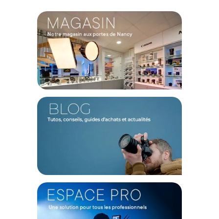
fraîche et impeccable pour de nombreuses séances avant de
devoir remplacer le rouleau, optimisant ainsi votre flux de
travail et votre budget.
Caractéristiques du fond papier Savage 1,36x11m Sea
Green :
Marque : SAVAGE
Couleur : Sea Green
Largeur : 1,36 m
Longueur : 11 m
CONTENU DU CARTON
1x Rouleau fond papier Savage 1.36 x 11m Sea Green
Offre valable jusqu'au 08-08-2026 inclus.
Code EAN SAVAGE Savage fond papier 1,36x11m Sea Green -
Fond papier - Achat & prix :
000000098785
Garantie 2 ans
(1) Offre valable jusqu'au 31 Décembre 2030 à partir de 49 euros