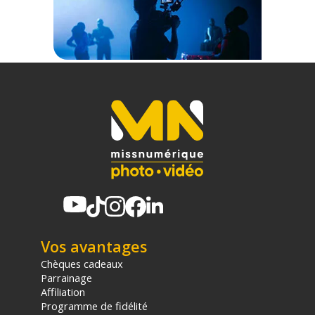
d'achat, sur la base d'une expédition Chronopost 24H vers un point
relais situé en France continentale uniquement, valable uniquement
sur les produits de moins de 1m et moins de 20Kg.
(2) Nombre de points Fidélité estimés, hors remises au panier, basé
sur le prix TTC en €, les points seront effectivement calculés dans le
panier.
Vos avantages
Chèques cadeaux
Parrainage
Affiliation
Programme de fidélité