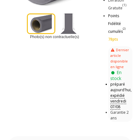
Livraison
(1)
Gratuite
Points
Fidélité
(2)
cumulés
Photo(s) non contractuelle(s)
78pts
Dernier
article
disponible
en ligne
En
stock
préparé
aujourd'hui,
expédié
vendredi
07/08
Garantie 2
ans