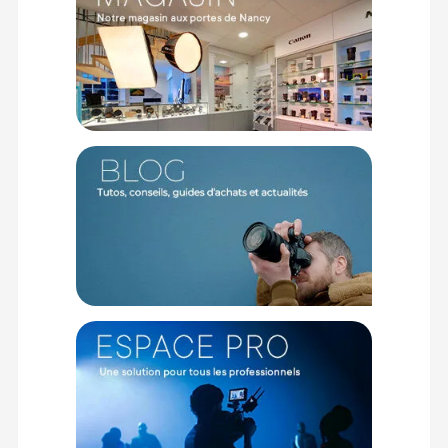
Le déploiement d'un véritable plateau professionnel n'est
plus limité par la taille de votre pièce grâce à ce gabarit
astucieux de 1,36 mètre de largeur. Facilement manipulable
par une seule personne, ce rouleau étroit s'installe sans
effort derrière un modèle pour un portrait en buste ou au-
dessus d'une table de prise de vue pour une nature morte.
Caractéristiques du fond papier Savage 1,36x11m
Smoke Gray :
Dimensions : 1,36 x 11 mètres
Format : Étroit (Half-width)
Couleur : Smoke Gray (Gris fumée)
Finition : Mate antireflet
Diamètre intérieur du mandrin : 5 centimètres
Grammage : Environ 163 grammes par mètre carré
Composition : 75 % de matériaux recyclés
Stockage recommandé : Verticalement uniquement pour
éviter le gondolage
CONTENU DU CARTON
1x Rouleau fond papier Savage 1,36 x 11 m Smoke Gray