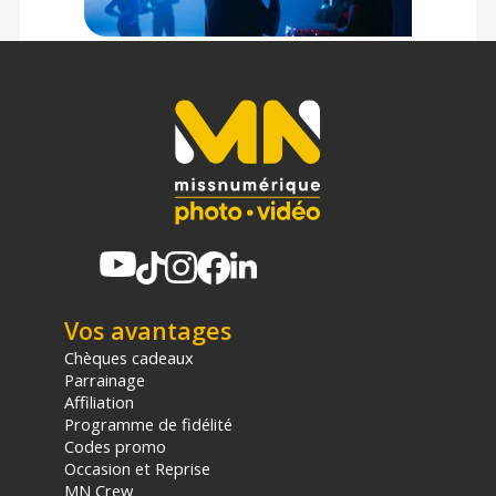
Offre valable jusqu'au 06-08-2026 inclus.
Code EAN Savage fond papier 1,36x11m Smoke Gray - Fond
papier - Achat & prix :
731409574532
Garantie 2 ans
(1) Offre valable jusqu'au 31 Décembre 2030 à partir de 49 euros
d'achat, sur la base d'une expédition Chronopost 24H vers un point
relais situé en France continentale uniquement, valable uniquement
sur les produits de moins de 1m et moins de 20Kg.
(2) Nombre de points Fidélité estimés, hors remises au panier, basé
sur le prix TTC en €, les points seront effectivement calculés dans le
panier.
Vos avantages
Chèques cadeaux
Parrainage
Affiliation
Programme de fidélité
Codes promo
Occasion et Reprise
MN Crew