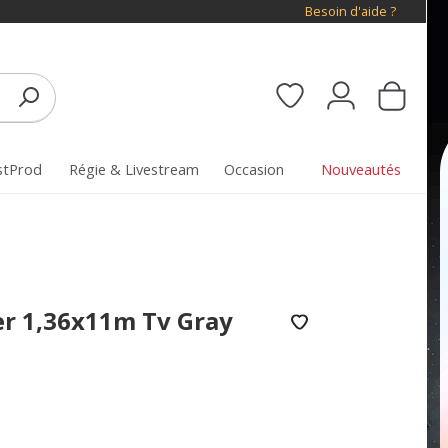
Besoin d'aide ?
stProd
Régie & Livestream
Occasion
Nouveautés
er 1,36x11m Tv Gray