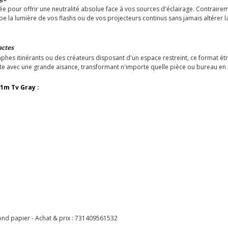
pour offrir une neutralité absolue face à vos sources d'éclairage. Contraireme
e la lumière de vos flashs ou de vos projecteurs continus sans jamais altérer l
actes
es itinérants ou des créateurs disposant d'un espace restreint, ce format ét
nsporte avec une grande aisance, transformant n'importe quelle pièce ou bureau e
1m Tv Gray :
d papier - Achat & prix :
731409561532