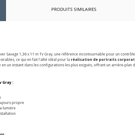
PRODUITS SIMILAIRES
er Savage 1,36 x 11 m Tv Gray, une référence incontournable pour un contrôle 
rables, ce qui en fait l'allié idéal pour la
réalisation de portraits corpora
alle en un instant dans les configurations les plus exiguës, offrant un arrière-p
 Gray :
s
oujours propre
la lumière
stallation
age