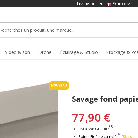
Livraison
en
France
Vidéo & son
Drone
Éclairage & Studio
Stockage & Po
Savage fond papi
77,90 €
(1)
Livraison Gratuite
(2)
Points Fidélité cumulés
78pts