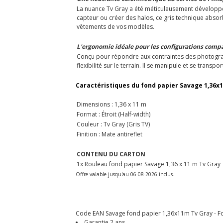
La nuance Tv Gray a été méticuleusement développée 
capteur ou créer des halos, ce gris technique absorb
vêtements de vos modèles.
L'ergonomie idéale pour les configurations comp
Conçu pour répondre aux contraintes des photograph
flexibilité sur le terrain. Il se manipule et se tra
Caractéristiques du fond papier Savage 1,36x1
Dimensions : 1,36 x 11 m
Format : Étroit (Half-width)
Couleur : Tv Gray (Gris TV)
Finition : Mate antireflet
CONTENU DU CARTON
1x Rouleau fond papier Savage 1,36 x 11 m Tv Gray
Offre valable jusqu'au 06-08-2026 inclus.
Code EAN Savage fond papier 1,36x11m Tv Gray - Fon
Garantie 2 ans