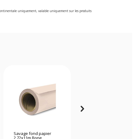
e continentale uniquement, valable uniquement sur les produits
Savage fond papier
Savage fond papier
2,72x11m Bone
2,72x11m Primary Red