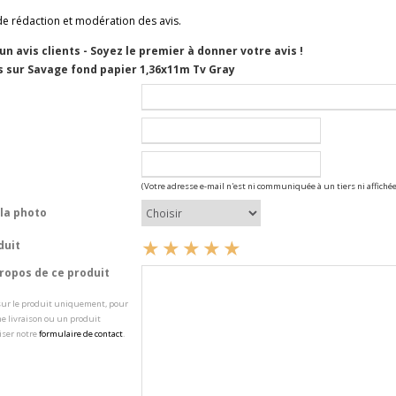
de rédaction et modération des avis.
cun avis clients - Soyez le premier à donner votre avis !
s sur Savage fond papier 1,36x11m Tv Gray
(Votre adresse e-mail n'est ni communiquée à un tiers ni affichée
la photo
duit
opos de ce produit
 sur le produit uniquement, pour
e livraison ou un produit
iser notre
formulaire de contact
.