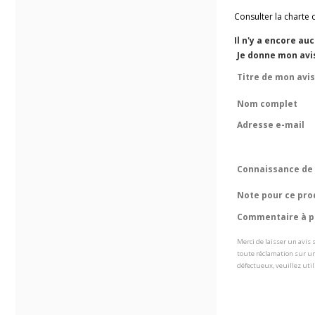
Consulter la charte 
Il n'y a encore au
Je donne mon avi
Titre de mon avis
Nom complet
Adresse e-mail
Connaissance de 
Note pour ce pro
Commentaire à pr
Merci de laisser un avis
toute réclamation sur un
défectueux, veuillez util